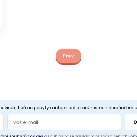
Prev
 novinek, tipů na pobyty a informací o možnostech čerpání benef
vání souborů cookies
a souhlasím se zasíláním přizpůsobených ko