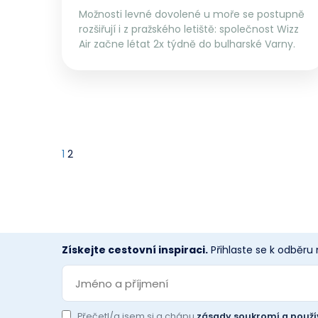
Možnosti levné dovolené u moře se postupně
rozšiřují i z pražského letiště: společnost Wizz
Air začne létat 2x týdně do bulharské Varny.
1
2
Získejte cestovní inspiraci.
Přihlaste se k odběru
Přečetl/a jsem si a chápu
zásady soukromí a použí