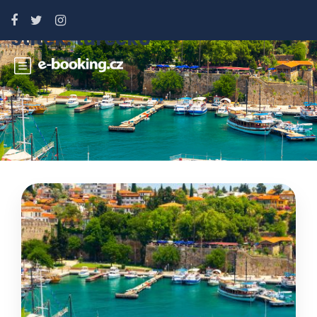
Štítek:
turecko