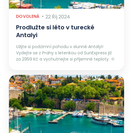
DOVOLENÁ
22 Říj 2024
Prodlužte si léto v turecké
Antalyi
Užijte si podzimní pohodu v slunné Antalyi!
Vydejte se z Prahy s letenkou od SunExpress již
za 2959 Kč a vychutnejte si příjemné teploty. 🌞