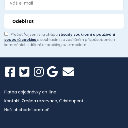
Přečetl/a jsem si a chápu
zásady soukromí a používání
souborů cookies
a souhlasím se zasíláním přizpůsobených
komerčních sdělení e-booking.cz e-mailem.
Platba objednávky on-line
Kontakt, Změna rezervace, Odstoupení
Naši obchodní partneři