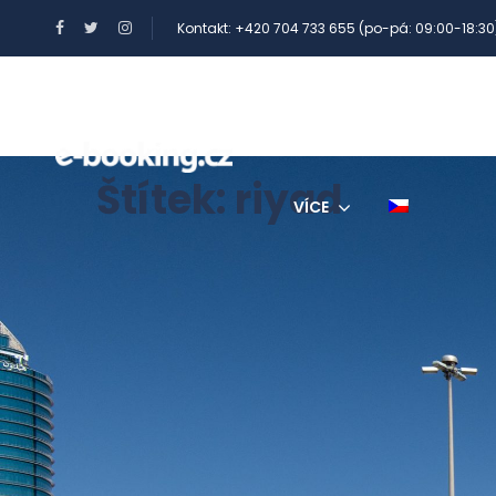
Kontakt: +420 704 733 655 (po-pá: 09:00-18:30
BENEFITY A POUKAZY
Štítek:
riyad
VÍCE