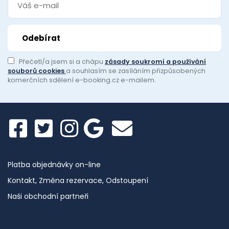
Přečetl/a jsem si a chápu
zásady soukromí a používání
souborů cookies
a souhlasím se zasíláním přizpůsobených
komerčních sdělení e-booking.cz e-mailem.
Platba objednávky on-line
Kontakt, Změna rezervace, Odstoupení
Naši obchodní partneři