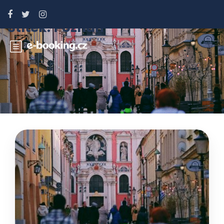
Štítek:
Poznaň