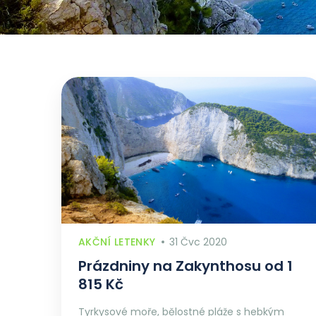
AKČNÍ LETENKY
31 Čvc 2020
Prázdniny na Zakynthosu od 1
815 Kč
Tyrkysové moře, bělostné pláže s hebkým