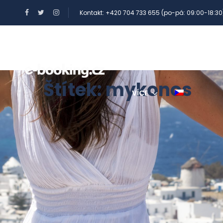
Kontakt: +420 704 733 655 (po-pá: 09:00-18:30
BENEFITY A POUKAZY
Štítek:
mykonos
VÍCE