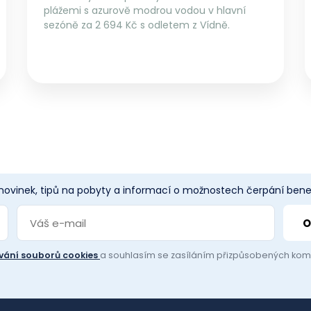
plážemi s azurově modrou vodou v hlavní
sezóně za 2 694 Kč s odletem z Vídně.
 novinek, tipů na pobyty a informací o možnostech čerpání benef
vání souborů cookies
a souhlasím se zasíláním přizpůsobených ko