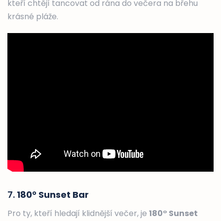
kteří chtějí tancovat od rána do večera na břehu
krásné pláže.
7.
180° Sunset Bar
Pro ty, kteří hledají klidnější večer, je
180° Sunset