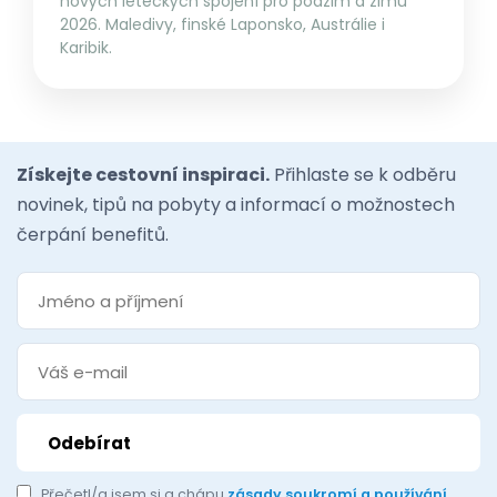
nových leteckých spojení pro podzim a zimu
2026. Maledivy, finské Laponsko, Austrálie i
Karibik.
Získejte cestovní inspiraci.
Přihlaste se k odběru
novinek, tipů na pobyty a informací o možnostech
čerpání benefitů.
Přečetl/a jsem si a chápu
zásady soukromí a používání