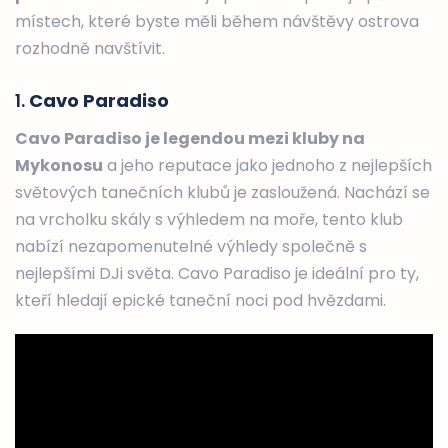
místech, které byste měli během návštěvy ostrova
rozhodně navštívit.
1.
Cavo Paradiso
Cavo Paradiso je legendou mezi kluby na
Mykonosu
a jeho reputace jako jednoho z nejlepších
světových tanečních klubů je zasloužená. Nachází se
na vrcholku skály s výhledem na moře, tento klub
nabízí nezapomenutelné výhledy společně s
nejlepšími DJi světa. Cavo Paradiso je ideální pro ty,
kteří hledají epické taneční noci pod hvězdami.