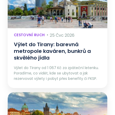
CESTOVNÍ RUCH
25 Čvc 2026
Výlet do Tirany: barevná
metropole kaváren, bunkrů a
skvělého jídla
Výlet do Tirany od 1 067 Kč za zpáteční letenku.
Poradíme, co vidět, kde se ubytovat a jak
rezervovat výlety i pobyt přes benefity či FKSP.