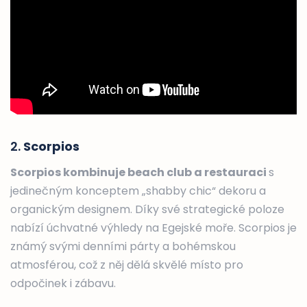
2.
Scorpios
Scorpios kombinuje beach club a restauraci
s
jedinečným konceptem „shabby chic“ dekoru a
organickým designem. Díky své strategické poloze
nabízí úchvatné výhledy na Egejské moře. Scorpios je
známý svými denními párty a bohémskou
atmosférou, což z něj dělá skvělé místo pro
odpočinek i zábavu.