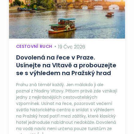
CESTOVNÍ RUCH
19 Čvc 2026
Dovolená na řece v Praze.
Usínejte na Vltavě a probouzejte
se s výhledem na Pražský hrad
Prahu zná téměř každý. Jen málokdo ji ale
poznal z hladiny Vltavy. Přitom právě zde vznikají
jedny z nejkrásnějších cestovatelských
vzpomínek. Usínat na řece, pozorovat večerní
světla historického centra a snídat s výhledem
na Pražský hrad patří mezi zážitky, které klasický
hotel jednoduše nabídnout nedokáže. Dovolená
na vodě navíc není určena pouze turistům ze