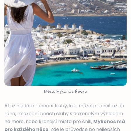
Město Mykonos, Řecko
Ať už hledáte taneční kluby, kde můžete tančit až do
rána, relaxační beach cluby s dokonalým výhledem
na moře, nebo klidnější místa pro chill,
Mykonos má
pro každého něco
. Zde je průvodce po nejlepších