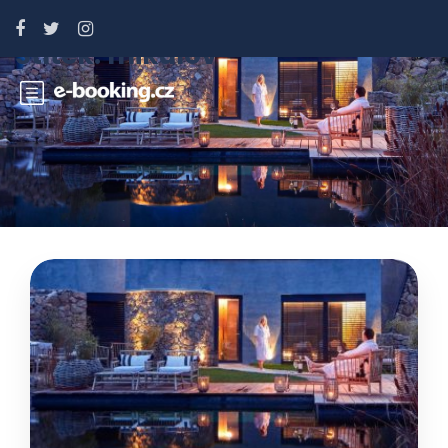
Štítek:
mikulov