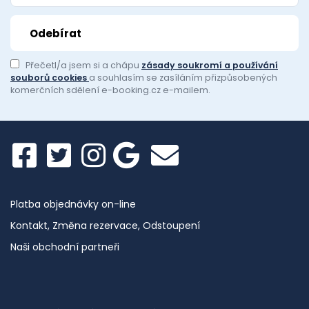
Přečetl/a jsem si a chápu
zásady soukromí a používání
souborů cookies
a souhlasím se zasíláním přizpůsobených
komerčních sdělení e-booking.cz e-mailem.
Platba objednávky on-line
Kontakt, Změna rezervace, Odstoupení
Naši obchodní partneři