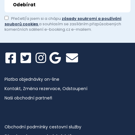
Přečetl/a jsem si a chápu
zásady soukromí a používání
souborů cookies
a souhlasím se zasíláním přizpůsobených
komerčních sdělení e-booking.cz e-mailem.
Platba objednávky on-line
Kontakt, Změna rezervace, Odstoupení
Naši obchodní partneři
Obchodní podmínky cestovní služby