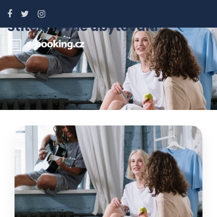
Štítek:
levné ubytování