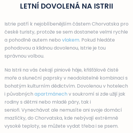
LETNÍ DOVOLENÁ NA ISTRII
Istrie patří k nejoblíbenějším částem Chorvatska pro
české turisty, protože se sem dostanete velmi rychle
a pohodlně autem nebo
vlakem
. Pokud hledáte
pohodovou a klidnou dovolenou, Istrie je tou
správnou volbou.
Na Istrii na vás čekají piniové háje, křišťálově čisté
moře a sluneční paprsky v neodolatelné kombinaci s
bohatým kulturním dědictvím. Dovolenou v hotelech
i půvabných
apartmánech
v soukromí si zde užijí jak
rodiny s dětmi nebo mladé páry, tak i
senioři. Vynechávat ale nemusíte ani svoje domácí
mazlíčky, do Chorvatska, kde nebývají extrémně
vysoké teploty, se můžete vydat třeba i se psem.