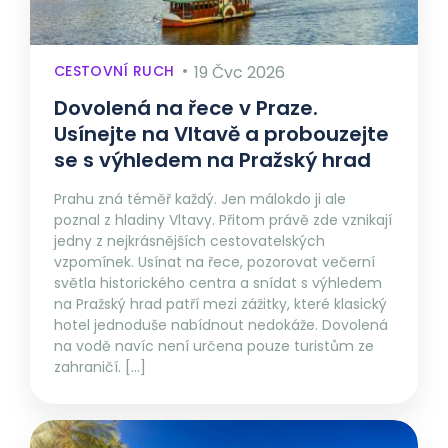
CESTOVNÍ RUCH
19 Čvc 2026
Dovolená na řece v Praze.
Usínejte na Vltavě a probouzejte
se s výhledem na Pražský hrad
Prahu zná téměř každý. Jen málokdo ji ale
poznal z hladiny Vltavy. Přitom právě zde vznikají
jedny z nejkrásnějších cestovatelských
vzpomínek. Usínat na řece, pozorovat večerní
světla historického centra a snídat s výhledem
na Pražský hrad patří mezi zážitky, které klasický
hotel jednoduše nabídnout nedokáže. Dovolená
na vodě navíc není určena pouze turistům ze
zahraničí. […]