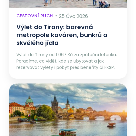
CESTOVNÍ RUCH
25 Čvc 2026
Výlet do Tirany: barevná
metropole kaváren, bunkrů a
skvělého jídla
Výlet do Tirany od 1 067 Kč za zpáteční letenku.
Poradíme, co vidět, kde se ubytovat a jak
rezervovat výlety i pobyt přes benefity či FKSP.