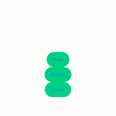
Pula
Rovinj
Poreč