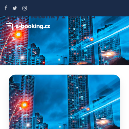
Štítek:
letenky z berlína