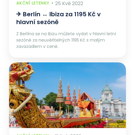
AKČNÍ LETENKY
25 Kvě 2022
✈︎ Berlín ↔ Ibiza za 1195 Kč v
hlavní sezóně
Z Berlína se na Ibizu můžete vydat v hlavní letní
sezóně za neuvěřitelných 1195 Kč s malým
zavazadlem v ceně.