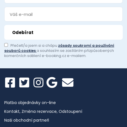
Přečetl/a jsem si a chápu
zásady soukromí a používání
souborů cookies
a souhlasím se zasíláním přizpůsobených
komerčních sdělení e-booking.cz e-mailem.
Platba objednávky on-line
Kontakt, Změna rezervace, Odstoupení
Naši obchodní partneři