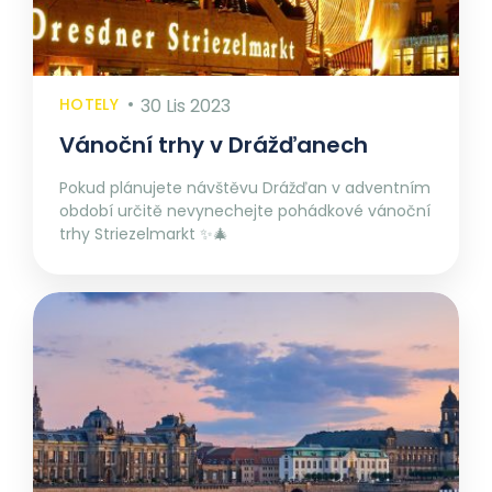
HOTELY
30 Lis 2023
Vánoční trhy v Drážďanech
Pokud plánujete návštěvu Drážďan v adventním
období určitě nevynechejte pohádkové vánoční
trhy Striezelmarkt ✨🎄