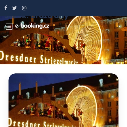
Štítek:
drážďany