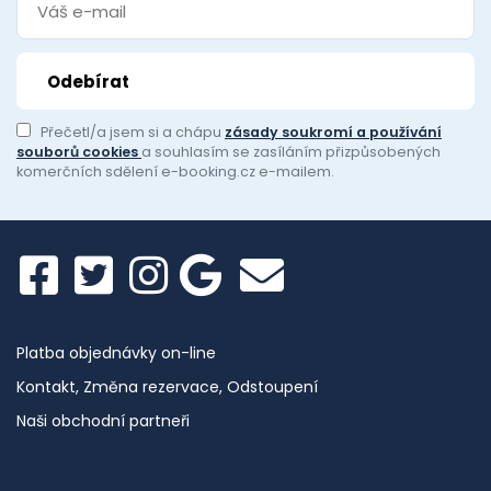
Přečetl/a jsem si a chápu
zásady soukromí a používání
souborů cookies
a souhlasím se zasíláním přizpůsobených
komerčních sdělení e-booking.cz e-mailem.
Platba objednávky on-line
Kontakt, Změna rezervace, Odstoupení
Naši obchodní partneři