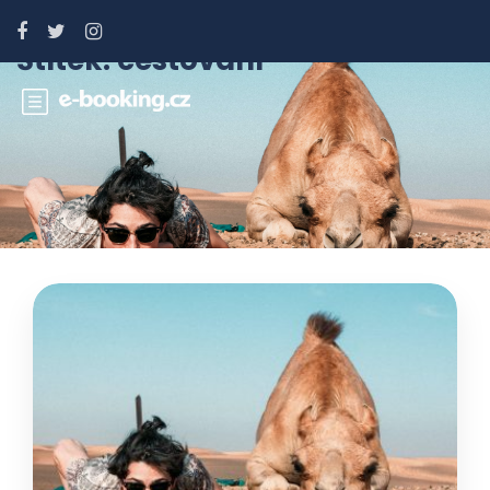
Štítek:
cestování