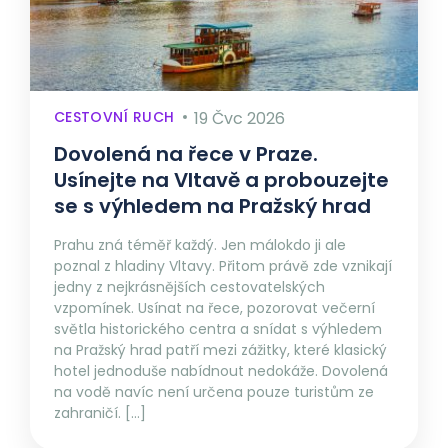
CESTOVNÍ RUCH
19 Čvc 2026
Dovolená na řece v Praze.
Usínejte na Vltavě a probouzejte
se s výhledem na Pražský hrad
Prahu zná téměř každý. Jen málokdo ji ale
poznal z hladiny Vltavy. Přitom právě zde vznikají
jedny z nejkrásnějších cestovatelských
vzpomínek. Usínat na řece, pozorovat večerní
světla historického centra a snídat s výhledem
na Pražský hrad patří mezi zážitky, které klasický
hotel jednoduše nabídnout nedokáže. Dovolená
na vodě navíc není určena pouze turistům ze
zahraničí. […]