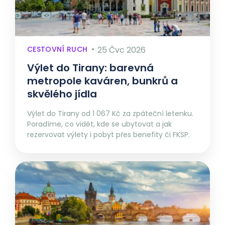
CESTOVNÍ RUCH
25 Čvc 2026
Výlet do Tirany: barevná
metropole kaváren, bunkrů a
skvělého jídla
Výlet do Tirany od 1 067 Kč za zpáteční letenku.
Poradíme, co vidět, kde se ubytovat a jak
rezervovat výlety i pobyt přes benefity či FKSP.