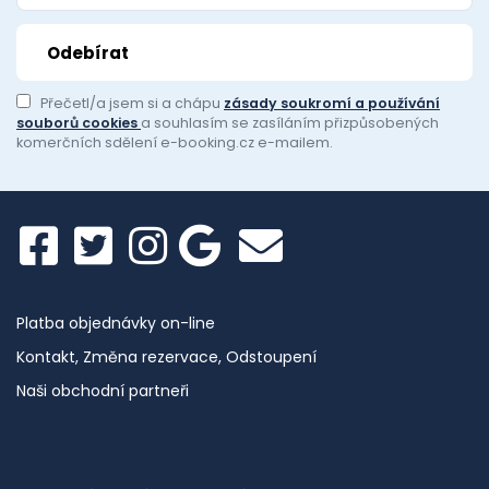
Přečetl/a jsem si a chápu
zásady soukromí a používání
souborů cookies
a souhlasím se zasíláním přizpůsobených
komerčních sdělení e-booking.cz e-mailem.
Platba objednávky on-line
Kontakt, Změna rezervace, Odstoupení
Naši obchodní partneři