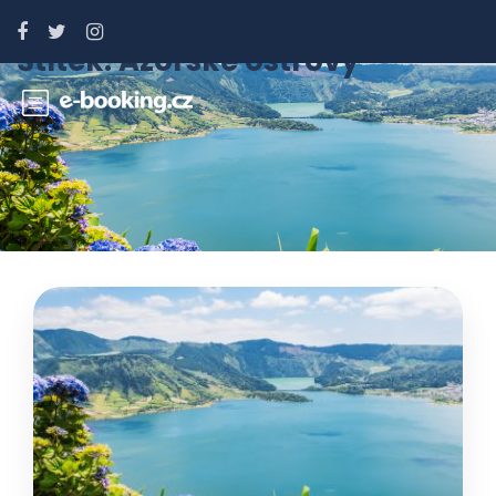
Štítek:
Azorské ostrovy