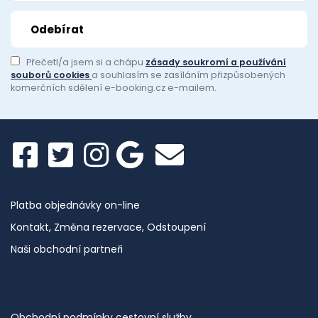
Přečetl/a jsem si a chápu
zásady soukromí a používání
souborů cookies
a souhlasím se zasíláním přizpůsobených
komerčních sdělení e-booking.cz e-mailem.
Platba objednávky on-line
Kontakt, Změna rezervace, Odstoupení
Naši obchodní partneři
Obchodní podmínky cestovní služby