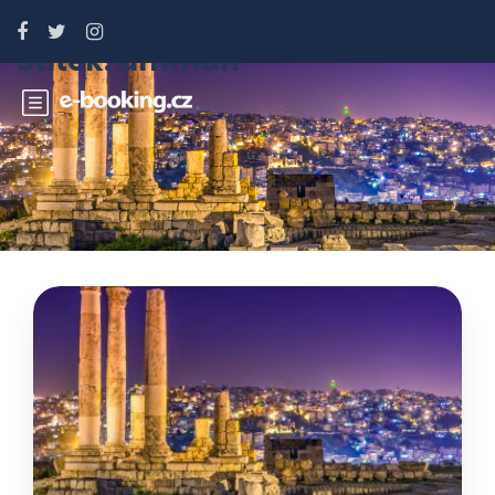
Štítek:
amman