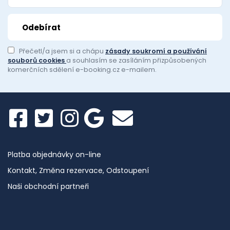
Přečetl/a jsem si a chápu
zásady soukromí a používání
souborů cookies
a souhlasím se zasíláním přizpůsobených
komerčních sdělení e-booking.cz e-mailem.
Platba objednávky on-line
Kontakt, Změna rezervace, Odstoupení
Naši obchodní partneři