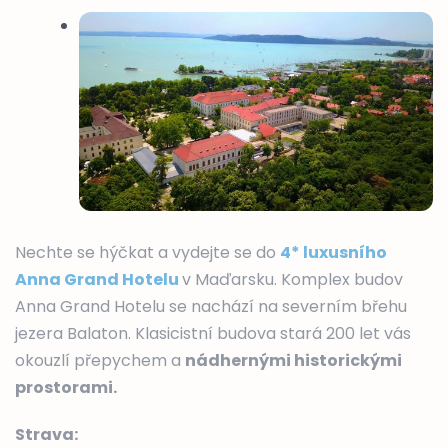
Nechte se hýčkat a vydejte se do
4* luxusního
Anna Grand Hotelu
v Maďarsku. Komplex budov
Anna Grand Hotelu se nachází na severním břehu
jezera Balaton. Klasicistní budova stará 200 let vás
okouzlí přepychem a
nádhernými historickými
prostorami.
Strava: