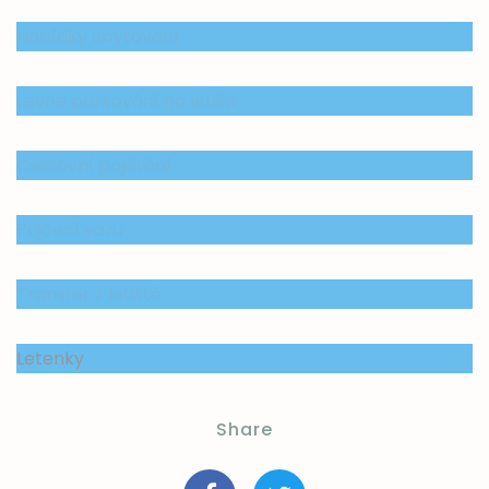
Nabídky ubytování
Levné parkování na letišti
Cestovní pojištění
Půjčení vozu
Transfer z letiště
Letenky
Share