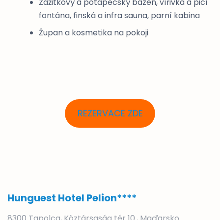
Zážitkový a potápěčský bazén, vířivka a picí
fontána, finská a infra sauna, parní kabina
Župan a kosmetika na pokoji
REZERVACE ZDE
Hunguest Hotel Pelion
****
8300 Tapolca, Köztársaság tér 10., Maďarsko