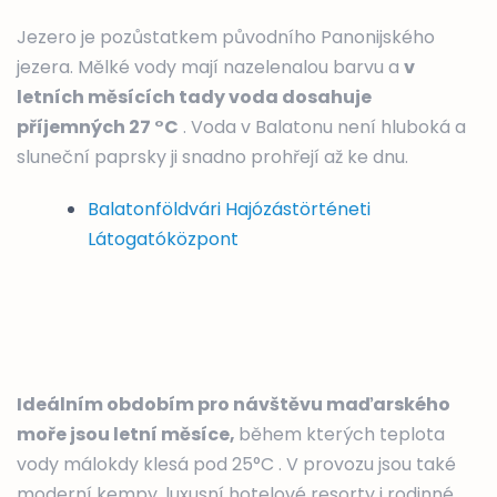
Jezero je pozůstatkem původního Panonijského
jezera. Mělké vody mají nazelenalou barvu a
v
letních měsících tady voda dosahuje
příjemných 27 °C
. Voda v Balatonu není hluboká a
sluneční paprsky ji snadno prohřejí až ke dnu.
Balatonföldvári Hajózástörténeti
Látogatóközpont
Ideálním obdobím pro návštěvu maďarského
moře jsou letní měsíce,
během kterých teplota
vody málokdy klesá pod 25°C . V provozu jsou také
moderní kempy, luxusní hotelové resorty i rodinné