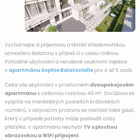
Vychutnejte si příjemnou a téměř středomořskou
atmosféru Balatonu s přáteli či s celou rodinou.
Pohodlné ubytování a nerušené soukromí najdete
v
apartmánu Sophie Balatonlelle
pro 4 až 5 osob.
Čeká vás ubytování v prostorném
dvoupokojovém
apartmánu
s celkovou rozlohou 40 m². Dorůžova se
vyspíte na manželských postelích královských
rozměrů, v obývacím prostoru se nachází také gauč,
který v případě potřeby může posloužit coby
přistýlka. V apartmánu nechybí
TV s plochou
obrazovkou a WiFi připojení
.