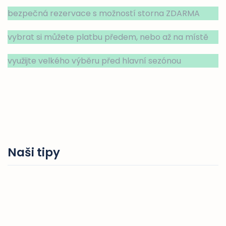
bezpečná rezervace s možností storna ZDARMA
vybrat si můžete platbu předem, nebo až na místě
využijte velkého výběru před hlavní sezónou
Naši tipy