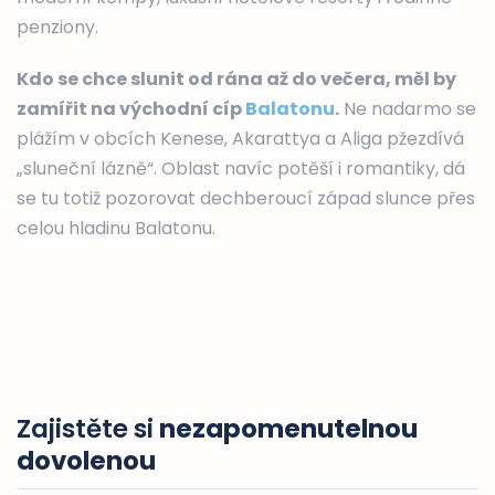
penziony.
Kdo se chce slunit od rána až do večera, měl by
zamířit na východní cíp
Balatonu
.
Ne nadarmo se
plážím v obcích Kenese, Akarattya a Aliga pžezdívá
„sluneční lázně“. Oblast navíc potěší i romantiky, dá
se tu totiž pozorovat dechberoucí západ slunce přes
celou hladinu Balatonu.
Zajistěte si
nezapomenutelnou
dovolenou