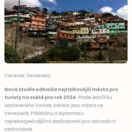
Caracas, Venezuela
Nová studie odhalila nejrizikovější města pro
turisty na světě pro rok 2024.
Podle žebříčku
sestaveného Forbes Advisor jsou města ve
Venezuele, Pákistánu a Myanmaru
nejnebezpečnějšími destinacemi pro zahraniční
cestovatele.