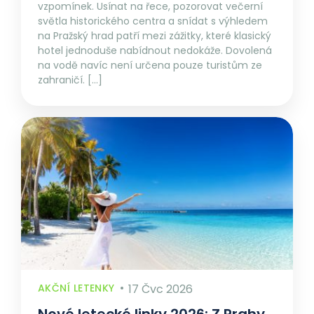
vzpomínek. Usínat na řece, pozorovat večerní
světla historického centra a snídat s výhledem
na Pražský hrad patří mezi zážitky, které klasický
hotel jednoduše nabídnout nedokáže. Dovolená
na vodě navíc není určena pouze turistům ze
zahraničí. […]
AKČNÍ LETENKY
17 Čvc 2026