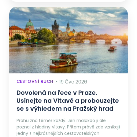
CESTOVNÍ RUCH
19 Čvc 2026
Dovolená na řece v Praze.
Usínejte na Vltavě a probouzejte
se s výhledem na Pražský hrad
Prahu zná téměř každý. Jen málokdo ji ale
poznal z hladiny Vltavy. Přitom právě zde vznikají
jedny z nejkrásnějších cestovatelských