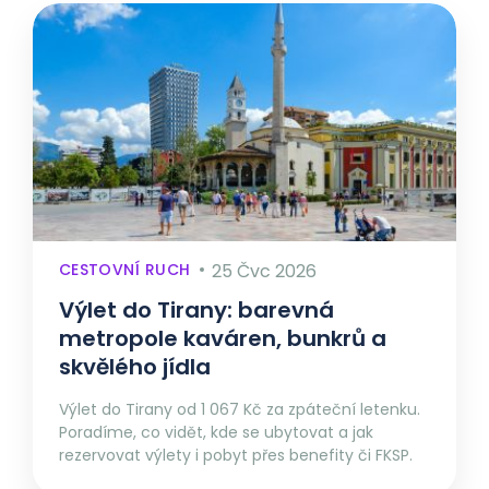
CESTOVNÍ RUCH
25 Čvc 2026
Výlet do Tirany: barevná
metropole kaváren, bunkrů a
skvělého jídla
Výlet do Tirany od 1 067 Kč za zpáteční letenku.
Poradíme, co vidět, kde se ubytovat a jak
rezervovat výlety i pobyt přes benefity či FKSP.