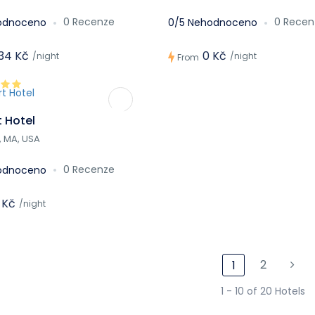
0 Recenze
0 Recen
odnoceno
0/5 Nehodnoceno
34 Kč
0 Kč
/night
/night
From
 Hotel
, MA, USA
0 Recenze
odnoceno
 Kč
/night
2
1
1 - 10 of 20 Hotels