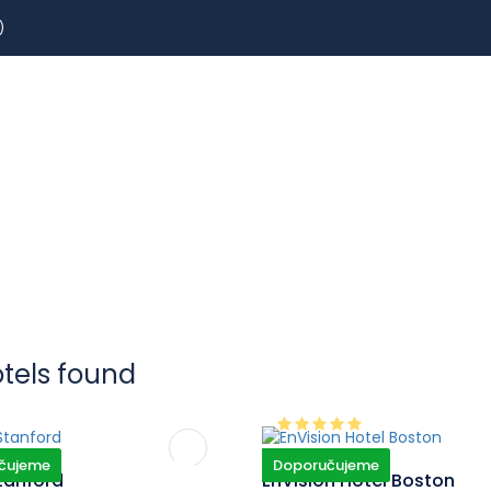
)
REZERVOVAT
LETENKY
CESTOVNÍ POJIŠTĚNÍ
p Map
otels found
čujeme
Doporučujeme
tanford
EnVision Hotel Boston