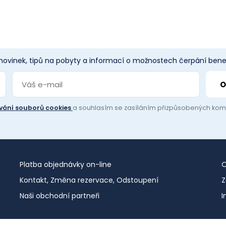
 novinek, tipů na pobyty a informací o možnostech čerpání benef
vání souborů cookies
a souhlasím se zasíláním přizpůsobených ko
Platba objednávky on-line
O
Kontakt, Změna rezervace, Odstoupení
Z
Naši obchodní partneři
I