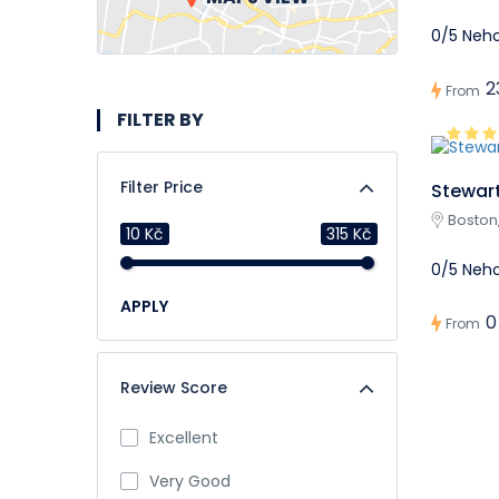
0/5 Neh
2
From
FILTER BY
Filter Price
Stewart
Boston
10 Kč
315 Kč
0/5 Neh
APPLY
0
From
Review Score
Excellent
Very Good