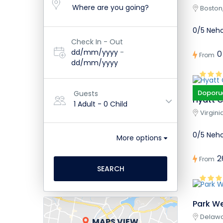
Boston
0/5 Neh
Check In - Out
dd/mm/yyyy
-
0
From
dd/mm/yyyy
Doporu
Guests
Hyatt C
1 Adult
-
0 Child
Virgini
0/5 Neh
More options
2
From
SEARCH
Park We
Delawa
MAPS VIEW