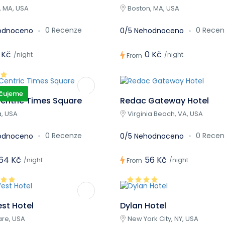
, MA, USA
Boston, MA, USA
0 Recenze
0 Recen
odnoceno
0/5 Nehodnoceno
 Kč
0 Kč
/night
/night
From
čujeme
entric Times Square
Redac Gateway Hotel
a, USA
Virginia Beach, VA, USA
0 Recenze
0 Recen
odnoceno
0/5 Nehodnoceno
64 Kč
56 Kč
/night
/night
From
st Hotel
Dylan Hotel
re, USA
New York City, NY, USA