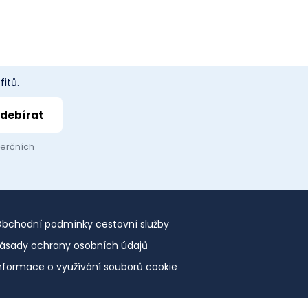
itů.
merčních
bchodní podmínky cestovní služby
ásady ochrany osobních údajů
nformace o využívání souborů cookie