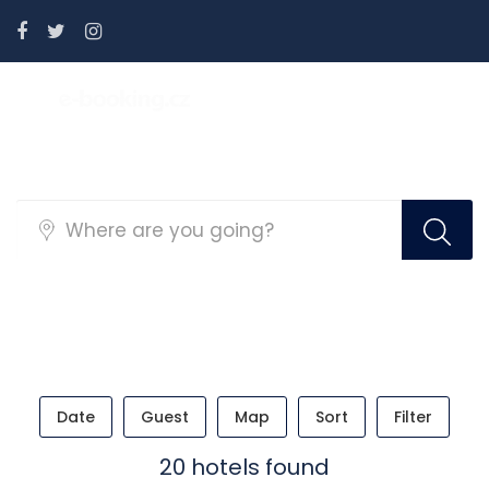
Search Hotel Half Map
Date
Guest
Map
Sort
Filter
20 hotels found