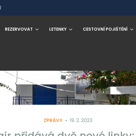
)
REZERVOVAT
LETENKY
CESTOVNÍ POJIŠTĚNÍ
ZPRÁVY
19. 2. 2023
ir přidává dvě nové linky: