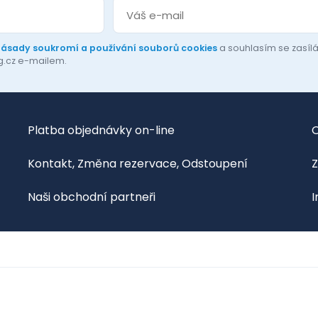
zásady soukromí a používání souborů cookies
a souhlasím se zasí
g.cz e-mailem.
Platba objednávky on-line
O
Kontakt, Změna rezervace, Odstoupení
Z
Naši obchodní partneři
I