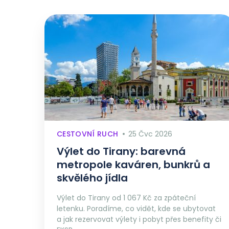
CESTOVNÍ RUCH
25 Čvc 2026
Výlet do Tirany: barevná
metropole kaváren, bunkrů a
skvělého jídla
Výlet do Tirany od 1 067 Kč za zpáteční
letenku. Poradíme, co vidět, kde se ubytovat
a jak rezervovat výlety i pobyt přes benefity či