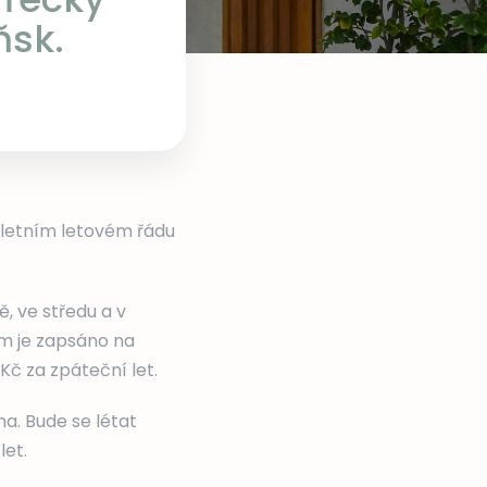
ňsk.
V letním letovém řádu
, ve středu a v
um je zapsáno na
č za zpáteční let.
a. Bude se létat
let.