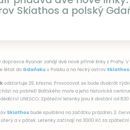
rov Skiathos a polský Gda
 dopravce Ryanair zahájí dvě nové přímé linky z Prahy. 
e létat do
Gdaňsku
v Polsku a na řecký ostrov
Skiathos
.
sk
odstartuje 29. března. Provozovat se bude dvakrát týdně
chází na pobřeží Baltského moře a jeho historické centr
ědictví UNESCO. Zpáteční letenky jsou k dostání od 830 K
rov
Skiathos
bude spuštěna na začátku prázdnin, 2. červn
 úterý a v pátek. Letenky začínají na 3000 Kč za zpáteční 