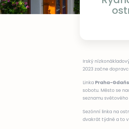
ost
Irský nízkonákladový
2023 začne dopravc
Linka
Praha-Gdaň
sobotu. Město se na
seznamu světového d
Sezónní linka na ost
dvakrát týdně a to v