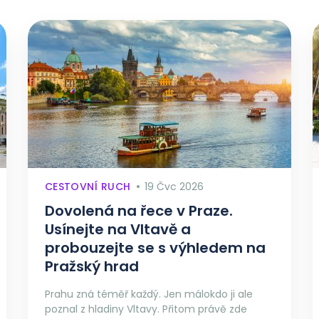
CESTOVNÍ RUCH
19 Čvc 2026
Dovolená na řece v Praze.
Usínejte na Vltavě a
probouzejte se s výhledem na
Pražský hrad
Prahu zná téměř každý. Jen málokdo ji ale
poznal z hladiny Vltavy. Přitom právě zde