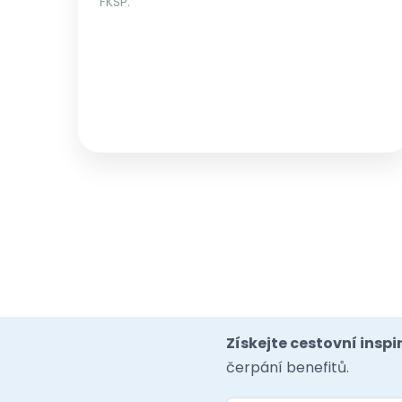
FKSP.
Získejte cestovní inspir
čerpání benefitů.