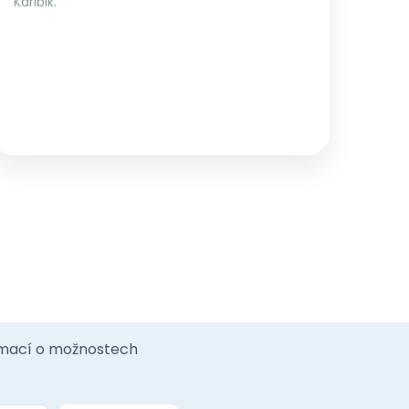
Karibik.
ormací o možnostech