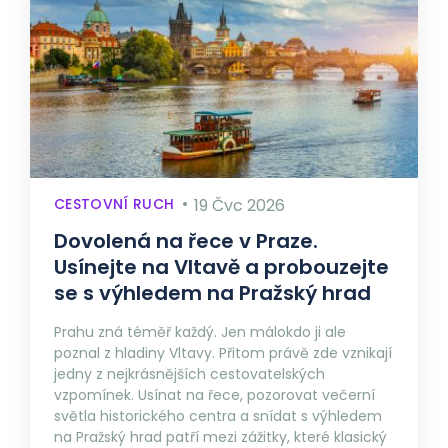
CESTOVNÍ RUCH
19 Čvc 2026
Dovolená na řece v Praze.
Usínejte na Vltavě a probouzejte
se s výhledem na Pražský hrad
Prahu zná téměř každý. Jen málokdo ji ale
poznal z hladiny Vltavy. Přitom právě zde vznikají
jedny z nejkrásnějších cestovatelských
vzpomínek. Usínat na řece, pozorovat večerní
světla historického centra a snídat s výhledem
na Pražský hrad patří mezi zážitky, které klasický