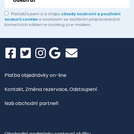
Přečetl/a jsem si a chápu
zásady soukromí a používání
souborů cookies
a souhlasím se zasíláním přizpůsobených
komerčních sdělení e-booking.cz e-mailem.
Platba objednávky on-line
Kontakt, Změna rezervace, Odstoupení
Naši obchodní partneři
Obchodní podmínky cestovní služby