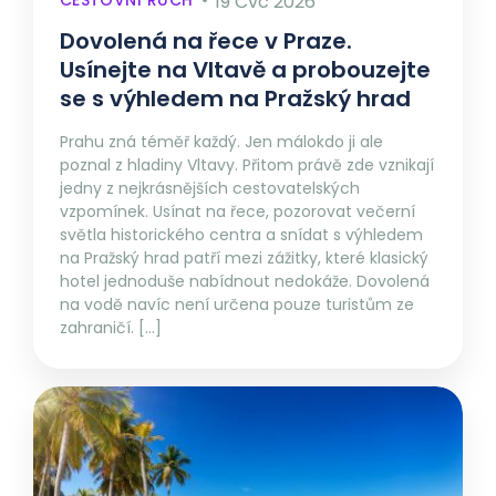
CESTOVNÍ RUCH
19 Čvc 2026
Dovolená na řece v Praze.
Usínejte na Vltavě a probouzejte
se s výhledem na Pražský hrad
Prahu zná téměř každý. Jen málokdo ji ale
poznal z hladiny Vltavy. Přitom právě zde vznikají
jedny z nejkrásnějších cestovatelských
vzpomínek. Usínat na řece, pozorovat večerní
světla historického centra a snídat s výhledem
na Pražský hrad patří mezi zážitky, které klasický
hotel jednoduše nabídnout nedokáže. Dovolená
na vodě navíc není určena pouze turistům ze
zahraničí. […]