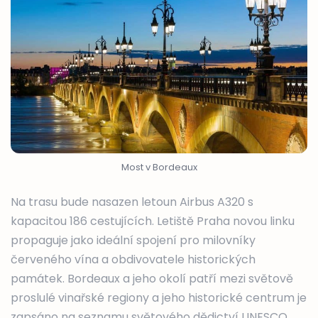
Most v Bordeaux
Na trasu bude nasazen letoun Airbus A320 s
kapacitou 186 cestujících. Letiště Praha novou linku
propaguje jako ideální spojení pro milovníky
červeného vína a obdivovatele historických
památek. Bordeaux a jeho okolí patří mezi světově
proslulé vinařské regiony a jeho historické centrum je
zapsáno na seznamu světového dědictví UNESCO.