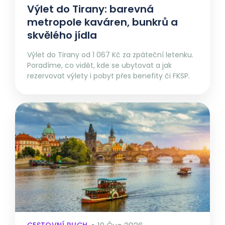
Výlet do Tirany: barevná
metropole kaváren, bunkrů a
skvělého jídla
Výlet do Tirany od 1 067 Kč za zpáteční letenku.
Poradíme, co vidět, kde se ubytovat a jak
rezervovat výlety i pobyt přes benefity či FKSP.