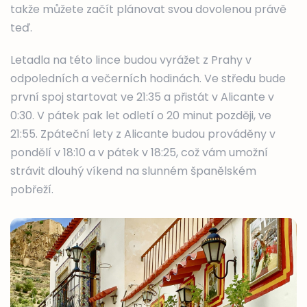
takže můžete začít plánovat svou dovolenou právě
teď.
Letadla na této lince budou vyrážet z Prahy v
odpoledních a večerních hodinách. Ve středu bude
první spoj startovat ve 21:35 a přistát v Alicante v
0:30. V pátek pak let odletí o 20 minut později, ve
21:55. Zpáteční lety z Alicante budou prováděny v
pondělí v 18:10 a v pátek v 18:25, což vám umožní
strávit dlouhý víkend na slunném španělském
pobřeží.