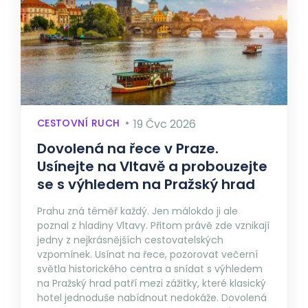
CESTOVNÍ RUCH
19 Čvc 2026
Dovolená na řece v Praze.
Usínejte na Vltavě a probouzejte
se s výhledem na Pražský hrad
Prahu zná téměř každý. Jen málokdo ji ale
poznal z hladiny Vltavy. Přitom právě zde vznikají
jedny z nejkrásnějších cestovatelských
vzpomínek. Usínat na řece, pozorovat večerní
světla historického centra a snídat s výhledem
na Pražský hrad patří mezi zážitky, které klasický
hotel jednoduše nabídnout nedokáže. Dovolená