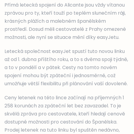
Přímá letecká spojení do Alicante jsou vždy vítanou
zprávou pro ty, kteří touží po teplém slunečním ráji,
krásných plážích a malebném španělském
prostředí. Dosud měli cestovatelé z Prahy omezené
možnosti, ale nyní se situace mění díky easyJetu.
Letecká společnost easyJet spustí tuto novou linku
až od 1. dubna příštího roku, a to s dvěma spoji týdně,
a to v pondělí a v pátek. Cesty na tomto novém
spojení mohou být zpáteční i jednosměrné, což
umožňuje větší flexibilitu při plánování vaší dovolené.
Ceny letenek na této lince začínají na příjemných 1
258 korunách za zpáteční let bez zavazadel. To je
skvělá zpráva pro cestovatele, kteří hledají cenově
dostupné možnosti pro cestování do Španělska.
Prodej letenek na tuto linku byl spuštěn nedávno,