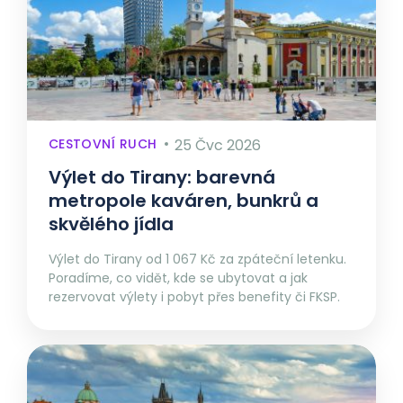
CESTOVNÍ RUCH
25 Čvc 2026
Výlet do Tirany: barevná
metropole kaváren, bunkrů a
skvělého jídla
Výlet do Tirany od 1 067 Kč za zpáteční letenku.
Poradíme, co vidět, kde se ubytovat a jak
rezervovat výlety i pobyt přes benefity či FKSP.