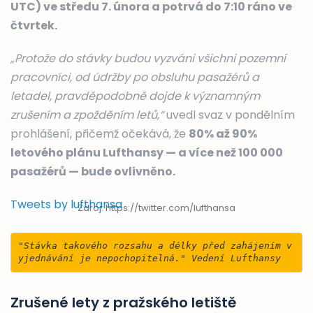
UTC) ve středu 7. února a potrvá do 7:10 ráno ve
čtvrtek.
„Protože do stávky budou vyzváni všichni pozemní
pracovníci, od údržby po obsluhu pasažérů a
letadel, pravděpodobně dojde k významným
zrušením a zpožděním letů,“
uvedl svaz v pondělním
prohlášení, přičemž očekává, že
80% až 90%
letového plánu Lufthansy — a více než 100 000
pasažérů — bude ovlivněno.
Tweets by lufthansa
Zdroj: https://twitter.com/lufthansa
"Stávka takového rozsahu a délky před zahájením v
yjednávání je nepochopitelná." Vedení Lufthansy
Zrušené lety z pražského letiště