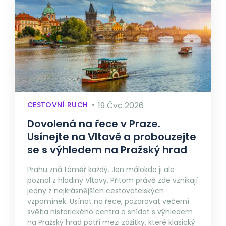
CESTOVNÍ RUCH
19 Čvc 2026
Dovolená na řece v Praze.
Usínejte na Vltavě a probouzejte
se s výhledem na Pražský hrad
Prahu zná téměř každý. Jen málokdo ji ale
poznal z hladiny Vltavy. Přitom právě zde vznikají
jedny z nejkrásnějších cestovatelských
vzpomínek. Usínat na řece, pozorovat večerní
světla historického centra a snídat s výhledem
na Pražský hrad patří mezi zážitky, které klasický