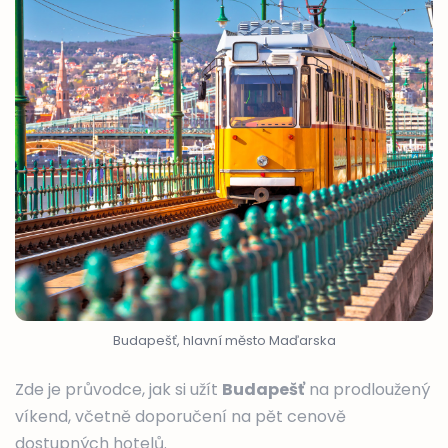
Budapešť, hlavní město Maďarska
Zde je průvodce, jak si užít
Budapešť
na prodloužený
víkend, včetně doporučení na pět cenově
dostupných hotelů.