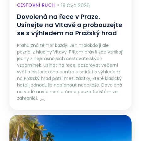
CESTOVNÍ RUCH
19 Čvc 2026
Dovolená na řece v Praze.
Usínejte na Vltavě a probouzejte
se s výhledem na Pražský hrad
Prahu zná téměř každý. Jen málokdo ji ale
poznal z hladiny Vltavy. Přitom právě zde vznikají
jedny z nejkrásnějších cestovatelských
vzpomínek. Usínat na řece, pozorovat večerní
světla historického centra a snídat s výhledem
na Pražský hrad patří mezi zážitky, které klasický
hotel jednoduše nabídnout nedokáže. Dovolená
na vodě navíc není určena pouze turistům ze
zahraničí. […]