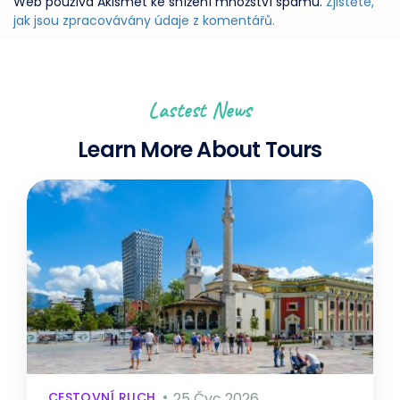
Web používá Akismet ke snížení množství spamu.
Zjistěte,
jak jsou zpracovávány údaje z komentářů.
Lastest News
Learn More About Tours
CESTOVNÍ RUCH
25 Čvc 2026