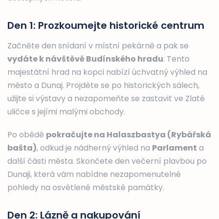
Den 1: Prozkoumejte historické centrum
Začněte den snídaní v místní pekárně a pak se
vydáte k návštěvě Budínského hradu
. Tento
majestátní hrad na kopci nabízí úchvatný výhled na
město a Dunaj. Projděte se po historických sálech,
užijte si výstavy a nezapomeňte se zastavit ve Zlaté
uličce s jejími malými obchody.
Po obědě
pokračujte na Halaszbastya (Rybářská
bašta)
, odkud je nádherný výhled na
Parlament
a
další části města. Skončete den večerní plavbou po
Dunaji, která vám nabídne nezapomenutelné
pohledy na osvětlené městské památky.
Den 2: Lázně a nakupování