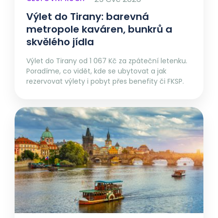
Výlet do Tirany: barevná
metropole kaváren, bunkrů a
skvělého jídla
Výlet do Tirany od 1 067 Kč za zpáteční letenku.
Poradíme, co vidět, kde se ubytovat a jak
rezervovat výlety i pobyt přes benefity či FKSP.