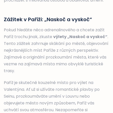
procházet s milovanou osobou a obdivovat umění.
Zážitek v Paříži: „Naskoč a vyskoč“
Pokud hledáte něco adrenalinového a chcete zažít
Paříž trochu jinak, zkuste
výlety „Naskoč a vyskoč“
.
Tento zážitek zahrnuje skákání po městě, objevování
nejkrásnějších míst Paříže z různých perspektiv.
Zajímavé a originální prozkoumání města, které vás
vezme na zajímavá místa mimo obvyklé turistické
trasy.
Paříž je skutečně kouzelné místo pro výlet na
Valentýna. Ať už si užíváte romantické plavby po
Seinu, prozkoumáváte umění v Louvru nebo
objevujete město novým způsobem, Paříž vás
uchvátí svou atmosférou. Nezapomeňte si