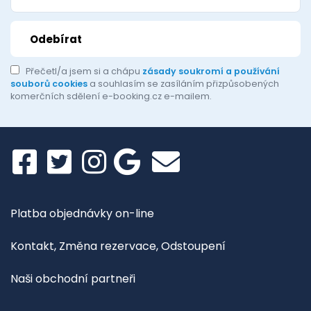
Přečetl/a jsem si a chápu
zásady soukromí a používání
souborů cookies
a souhlasím se zasíláním přizpůsobených
komerčních sdělení e-booking.cz e-mailem.
Platba objednávky on-line
Kontakt, Změna rezervace, Odstoupení
Naši obchodní partneři