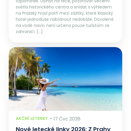
vzpomínek. Usínat na řece, pozorovat večerní
světla historického centra a snídat s výhledem
na Pražský hrad patří mezi zážitky, které klasický
hotel jednoduše nabídnout nedokáže. Dovolená
na vodě navíc není určena pouze turistům ze
zahraničí. […]
AKČNÍ LETENKY
17 Čvc 2026
Nové letecké linky 2026: Z Prahy