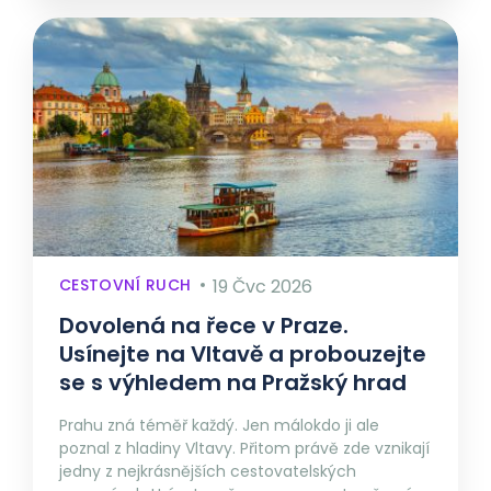
CESTOVNÍ RUCH
19 Čvc 2026
Dovolená na řece v Praze.
Usínejte na Vltavě a probouzejte
se s výhledem na Pražský hrad
Prahu zná téměř každý. Jen málokdo ji ale
poznal z hladiny Vltavy. Přitom právě zde vznikají
jedny z nejkrásnějších cestovatelských