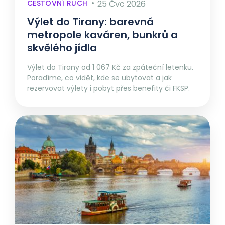
CESTOVNÍ RUCH
25 Čvc 2026
Výlet do Tirany: barevná
metropole kaváren, bunkrů a
skvělého jídla
Výlet do Tirany od 1 067 Kč za zpáteční letenku.
Poradíme, co vidět, kde se ubytovat a jak
rezervovat výlety i pobyt přes benefity či FKSP.