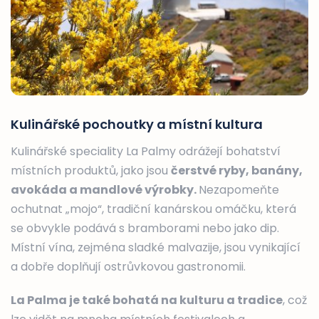
Kulinářské pochoutky a místní kultura
Kulinářské speciality La Palmy odrážejí bohatství
místních produktů, jako jsou
čerstvé ryby, banány,
avokáda a mandlové výrobky.
Nezapomeňte
ochutnat „mojo“, tradiční kanárskou omáčku, která
se obvykle podává s bramborami nebo jako dip.
Místní vína, zejména sladké malvazije, jsou vynikající
a dobře doplňují ostrůvkovou gastronomii.
La Palma je také bohatá na kulturu a tradice
, což