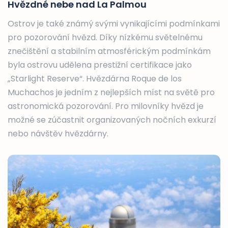
Hvězdné nebe nad La Palmou
Ostrov je také známý svými vynikajícími podmínkami
pro pozorování hvězd. Díky nízkému světelnému
znečištění a stabilním atmosférickým podmínkám
byla ostrovu udělena prestižní certifikace jako
„Starlight Reserve“. Hvězdárna Roque de los
Muchachos je jedním z nejlepších míst na světě pro
astronomická pozorování. Pro milovníky hvězd je
možné se zúčastnit organizovaných nočních exkurzí
nebo návštěv hvězdárny.