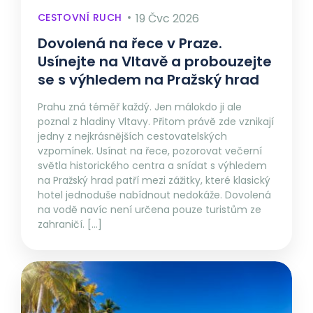
CESTOVNÍ RUCH
19 Čvc 2026
Dovolená na řece v Praze.
Usínejte na Vltavě a probouzejte
se s výhledem na Pražský hrad
Prahu zná téměř každý. Jen málokdo ji ale
poznal z hladiny Vltavy. Přitom právě zde vznikají
jedny z nejkrásnějších cestovatelských
vzpomínek. Usínat na řece, pozorovat večerní
světla historického centra a snídat s výhledem
na Pražský hrad patří mezi zážitky, které klasický
hotel jednoduše nabídnout nedokáže. Dovolená
na vodě navíc není určena pouze turistům ze
zahraničí. […]