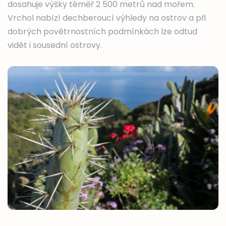
dosahuje výšky téměř 2 500 metrů nad mořem.
Vrchol nabízí dechberoucí výhledy na ostrov a při
dobrých povětrnostních podmínkách lze odtud
vidět i sousední ostrovy.