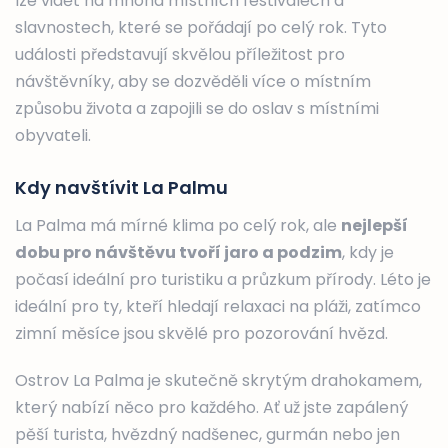
lze vidět na mnoha místních festivalech a
slavnostech, které se pořádají po celý rok. Tyto
události představují skvělou příležitost pro
návštěvníky, aby se dozvěděli více o místním
způsobu života a zapojili se do oslav s místními
obyvateli.
Kdy navštívit La Palmu
La Palma má mírné klima po celý rok, ale
nejlepší
dobu pro návštěvu tvoří jaro a podzim
, kdy je
počasí ideální pro turistiku a průzkum přírody. Léto je
ideální pro ty, kteří hledají relaxaci na pláži, zatímco
zimní měsíce jsou skvělé pro pozorování hvězd.
Ostrov La Palma je skutečně skrytým drahokamem,
který nabízí něco pro každého. Ať už jste zapálený
pěší turista, hvězdný nadšenec, gurmán nebo jen