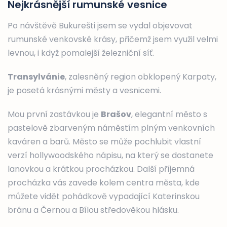
Nejkrásnější rumunské vesnice
Po návštěvě Bukurešti jsem se vydal objevovat
rumunské venkovské krásy, přičemž jsem využil velmi
levnou, i když pomalejší železniční síť.
Transylvánie
, zalesněný region obklopený Karpaty,
je posetá krásnými městy a vesnicemi.
Mou první zastávkou je
Brašov
, elegantní město s
pastelově zbarveným náměstím plným venkovních
kaváren a barů. Město se může pochlubit vlastní
verzí hollywoodského nápisu, na který se dostanete
lanovkou a krátkou procházkou. Další příjemná
procházka vás zavede kolem centra města, kde
můžete vidět pohádkově vypadající Katerinskou
bránu a Černou a Bílou středověkou hlásku.