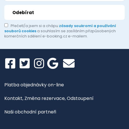
Přečetl/a jsem si a chápu
zásady soukromí a používání
souborů cookies
a souhlasím se zasíláním přizpůsobených
komerčních sdělení e-booking.cz e-mailem.
Platba objednávky on-line
Kontakt, Změna rezervace, Odstoupení
Naši obchodní partneři