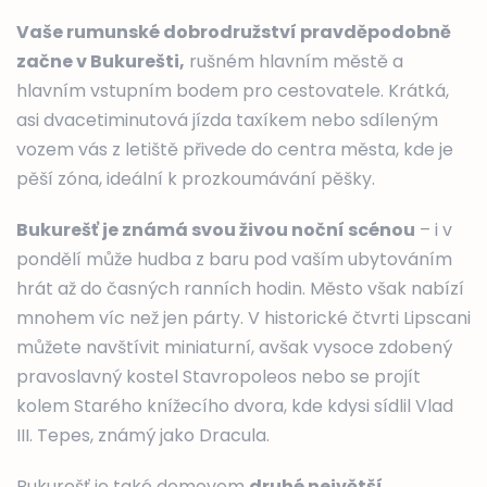
Vaše rumunské dobrodružství pravděpodobně
začne v Bukurešti,
rušném hlavním městě a
hlavním vstupním bodem pro cestovatele. Krátká,
asi dvacetiminutová jízda taxíkem nebo sdíleným
vozem vás z letiště přivede do centra města, kde je
pěší zóna, ideální k prozkoumávání pěšky.
Bukurešť je známá svou živou noční scénou
– i v
pondělí může hudba z baru pod vaším ubytováním
hrát až do časných ranních hodin. Město však nabízí
mnohem víc než jen párty. V historické čtvrti Lipscani
můžete navštívit miniaturní, avšak vysoce zdobený
pravoslavný kostel Stavropoleos nebo se projít
kolem Starého knížecího dvora, kde kdysi sídlil Vlad
III. Tepes, známý jako Dracula.
Bukurešť je také domovem
druhé největší