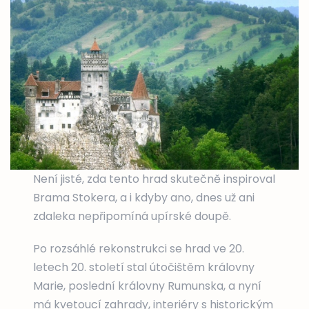
Není jisté, zda tento hrad skutečně inspiroval
Brama Stokera, a i kdyby ano, dnes už ani
zdaleka nepřipomíná upírské doupě.
Po rozsáhlé rekonstrukci se hrad ve 20.
letech 20. století stal útočištěm královny
Marie, poslední královny Rumunska, a nyní
má kvetoucí zahrady, interiéry s historickým