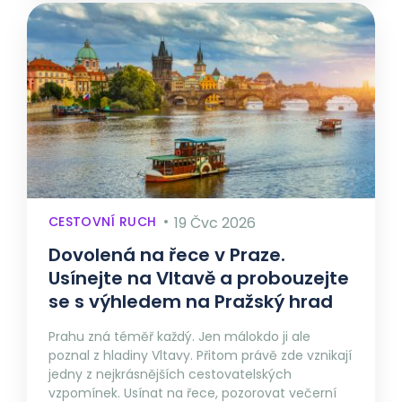
CESTOVNÍ RUCH
19 Čvc 2026
Dovolená na řece v Praze.
Usínejte na Vltavě a probouzejte
se s výhledem na Pražský hrad
Prahu zná téměř každý. Jen málokdo ji ale
poznal z hladiny Vltavy. Přitom právě zde vznikají
jedny z nejkrásnějších cestovatelských
vzpomínek. Usínat na řece, pozorovat večerní