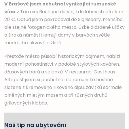
V Brašově jsem ochutnal vynikající rumunské
víno
v Terroirs Boutique du Vin, kde láhev stojí kolem
20 €. Odtud jsem pokračoval do Sighisoary, menšího,
ale stejně fotogenického města. Úzké dlážděné uličky
a široká náměstí lemují domy v barvách světle
modré, broskvové a žluté.
Přestože město působí historickým dojmem, nabízí
moderní pohostinství v podobě stylových kaváren,
džusových barů a salonků. V restauraci Gasthaus
Altepost jsem si pochutnal na rumunské hostině
složené z krémového lilkového dipu, závitků sarmale
plněných mletým masem a tří různých druhů
grilovaných klobás.
Náš tip na ubytování