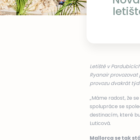
letiš
Letiště v Pardubicíc
Ryanair provozovat p
provozu dvakrát týdn
„Máme radost, že se 
spolupráce se spole
destinacím, které bu
Luticová.
Mallorca se tak st