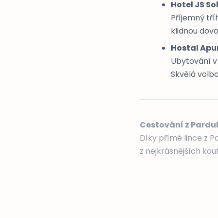
Hotel JS So
Příjemný tří
klidnou dovo
Hostal Apu
Ubytování v 
Skvělá volb
Cestování z Pardub
Díky přímé lince z 
z nejkrásnějších kou