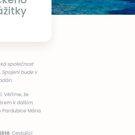
ážitky
ecká společnost
. Spojení bude v
rodán.
. Věříme, že
měrem k dalším
tě Pardubice Mária
iště
. Cestující