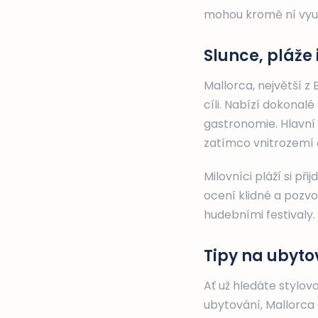
mohou kromě ní využí
Slunce, pláže 
Mallorca, největší z
cíli. Nabízí dokonal
gastronomie. Hlavní
zatímco vnitrozemí o
Milovníci pláží si př
ocení klidné a pozv
hudebními festivaly.
Tipy na ubyto
Ať už hledáte stylo
ubytování, Mallorca