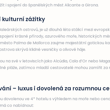
t i spojení do španělských měst Alicante a Girona.
i kulturní zážitky
 Baleárských ostrovů, je už dlouhá léta stálicí mezi evro
é spojení krásné přírody, azurového moře, historických mě
 město Palma de Mallorca zaujme majestátní gotickou kat
strova skrývá klidné vesničky a olivové háje.
ijdou na své v letoviscích jako Alcúdia, Cala d’Or nebo Maga
olné pláže, zatímco mladší cestovatelé mohou zamířit za
vání – luxus i dovolená za rozumnou c
vou dovolenou ve 4* hotelu s výhledem na moře nebo cen
 má co nabídnout: