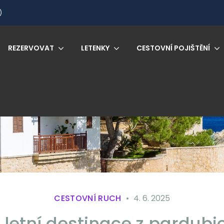
)
REZERVOVAT
LETENKY
CESTOVNÍ POJIŠTĚNÍ
CESTOVNÍ RUCH
4. 6. 2025
 letní destinace z pardubi