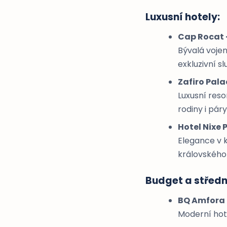
Luxusní hotely:
Cap Rocat 
Bývalá voje
exkluzivní s
Zafiro Pala
Luxusní reso
rodiny i páry
Hotel Nixe 
Elegance v 
královského
Budget a střední
BQ Amfora 
Moderní hote