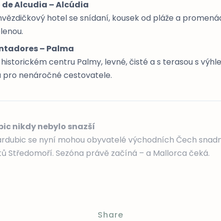
l de Alcudia – Alcúdia
hvězdičkový hotel se snídaní, kousek od pláže a promenád
lenou.
ntadores – Palma
historickém centru Palmy, levné, čisté a s terasou s výh
a pro nenáročné cestovatele.
ic nikdy nebylo snazší
Pardubic se nyní mohou obyvatelé východních Čech snad
tů Středomoří. Sezóna právě začíná – a Mallorca čeká.
Share