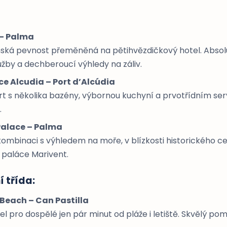
– Palma
nská pevnost přeměněná na pětihvězdičkový hotel. Absol
lužby a dechberoucí výhledy na záliv.
ce Alcudia – Port d’Alcúdia
rt s několika bazény, výbornou kuchyní a prvotřídním ser
.
Palace – Palma
kombinaci s výhledem na moře, v blízkosti historického c
 paláce Marivent.
 třída:
Beach – Can Pastilla
l pro dospělé jen pár minut od pláže i letiště. Skvělý pom