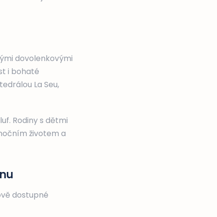
pskými dovolenkovými
st i bohaté
edrálou La Seu,
luf. Rodiny s dětmi
 nočním životem a
enu
ově dostupné