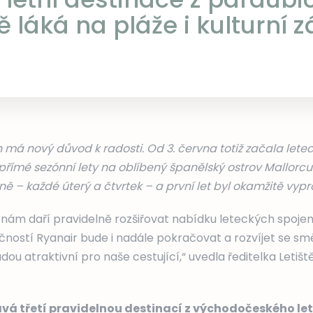
tě láká na pláže i kulturní z
h má nový důvod k radosti. Od 3. června totiž začala let
římé sezónní lety na oblíbený španělský ostrov Mallorcu
ě – každé úterý a čtvrtek – a první let byl okamžitě vyp
nám daří pravidelně rozšiřovat nabídku leteckých spojení
čností Ryanair bude i nadále pokračovat a rozvíjet se s
dou atraktivní pro naše cestující,“ uvedla ředitelka Letiš
ává třetí pravidelnou destinací z východočeského let