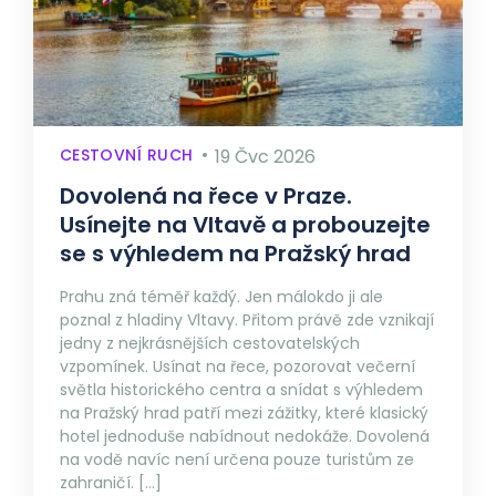
CESTOVNÍ RUCH
19 Čvc 2026
Dovolená na řece v Praze.
Usínejte na Vltavě a probouzejte
se s výhledem na Pražský hrad
Prahu zná téměř každý. Jen málokdo ji ale
poznal z hladiny Vltavy. Přitom právě zde vznikají
jedny z nejkrásnějších cestovatelských
vzpomínek. Usínat na řece, pozorovat večerní
světla historického centra a snídat s výhledem
na Pražský hrad patří mezi zážitky, které klasický
hotel jednoduše nabídnout nedokáže. Dovolená
na vodě navíc není určena pouze turistům ze
zahraničí. […]