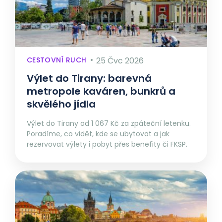
CESTOVNÍ RUCH
25 Čvc 2026
Výlet do Tirany: barevná
metropole kaváren, bunkrů a
skvělého jídla
Výlet do Tirany od 1 067 Kč za zpáteční letenku.
Poradíme, co vidět, kde se ubytovat a jak
rezervovat výlety i pobyt přes benefity či FKSP.