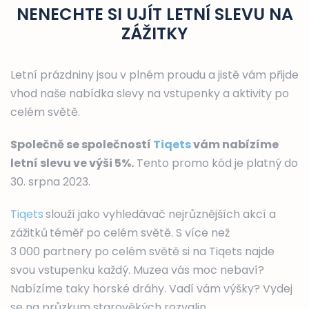
NENECHTE SI UJÍT LETNÍ SLEVU NA
ZÁŽITKY
Letní prázdniny jsou v plném proudu a jistě vám přijde
vhod naše nabídka slevy na vstupenky a aktivity po
celém světě.
Společně se společností
Tiqets
vám nabízíme
letní slevu ve výši 5%.
Tento promo kód je platný do
30. srpna 2023.
Tiqets
slouží jako vyhledávač nejrůznějších akcí a
zážitků
téměř po celém světě. S více než
3 000 partnery po celém světě si na Tiqets najde
svou vstupenku každý. Muzea vás moc nebaví?
Nabízíme taky horské dráhy. Vadí vám výšky? Vydej
se na průzkum starověkých rozvalin.