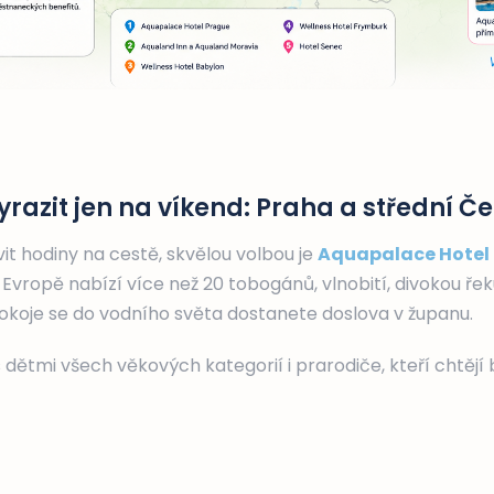
yrazit jen na víkend: Praha a střední Č
t hodiny na cestě, skvělou volbou je
Aquapalace Hotel
Evropě nabízí více než 20 tobogánů, vlnobití, divokou řek
pokoje se do vodního světa dostanete doslova v županu.
 dětmi všech věkových kategorií i prarodiče, kteří chtějí 