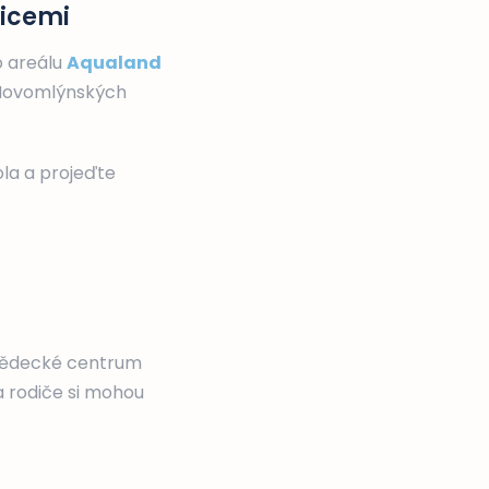
nicemi
 areálu
Aqualand
í Novomlýnských
ola a projeďte
 vědecké centrum
a rodiče si mohou