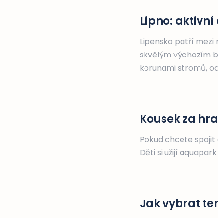
Lipno: aktivn
Lipensko patří mezi 
skvělým výchozím bo
korunami stromů, odp
Kousek za hra
Pokud chcete spojit
Děti si užijí aquapa
Jak vybrat te