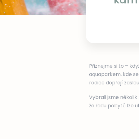
Přiznejme si to – kdy
aquaparkem, kde se 
rodiče dopřejí zaslo
Vybrali jsme několik 
že řadu pobytů lze 