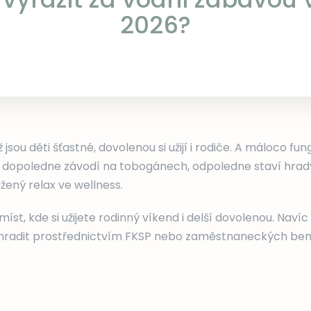
2026?
ž jsou děti šťastné, dovolenou si užijí i rodiče. A máloco fun
dopoledne závodí na tobogánech, odpoledne staví hrady 
užený relax ve wellness.
míst, kde si užijete rodinný víkend i delší dovolenou. Naví
uhradit prostřednictvím FKSP nebo zaměstnaneckých bene