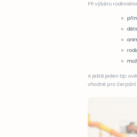
Při výběru rodinného
přím
dět
ani
rod
mož
A ještě jeden tip: o
vhodné pro čerpání