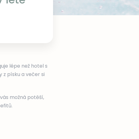
guje lépe než hotel s
z písku a večer si
c vás možná potěší,
fitů.