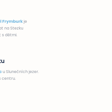
l Frymburk
je
t na Stezku
 s dětmi.
ku
c
u Slunečních jezer.
 centru.