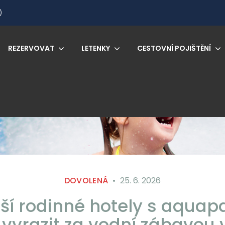
)
REZERVOVAT
LETENKY
CESTOVNÍ POJIŠTĚNÍ
DOVOLENÁ
25. 6. 2026
pší rodinné hotely s aquap
vyrazit za vodní zábavou v