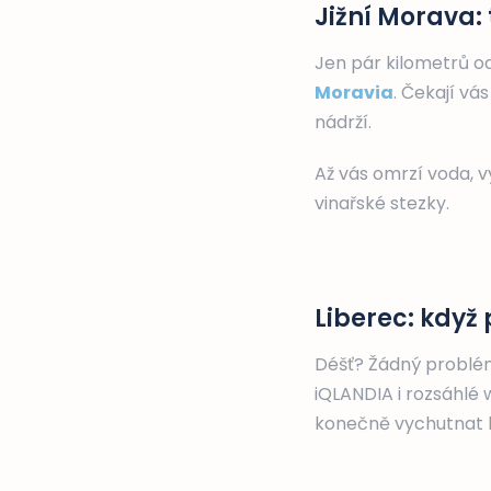
Jižní Morava:
Jen pár kilometrů o
Moravia
. Čekají vá
nádrží.
Až vás omrzí voda, v
vinařské stezky.
Liberec: když
Déšť? Žádný problé
iQLANDIA i rozsáhlé 
konečně vychutnat k