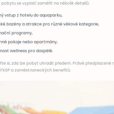
 pobytu se vyplatí zaměřit na několik detailů:
ý vstup z hotelu do aquaparku,
ské bazény a atrakce pro různé věkové kategorie,
mační programy,
inné pokoje nebo apartmány,
nost wellness pro dospělé.
věřte si, zda lze pobyt uhradit předem. Právě předplacené
 FKSP a zaměstnaneckých benefitů.