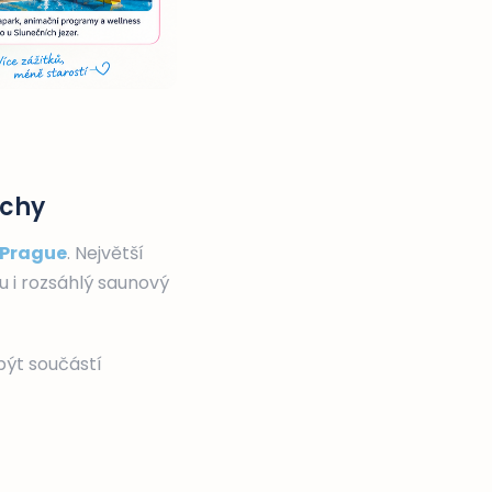
echy
 Prague
. Největší
u i rozsáhlý saunový
být součástí