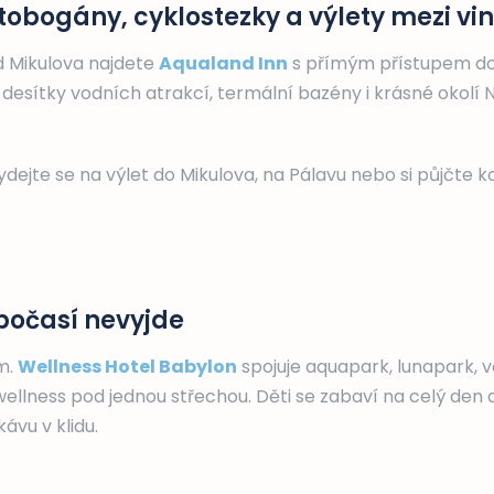
 tobogány, cyklostezky a výlety mezi vi
d Mikulova najdete
Aqualand Inn
s přímým přístupem do
s desítky vodních atrakcí, termální bazény i krásné okol
ydejte se na výlet do Mikulova, na Pálavu nebo si půjčte k
 počasí nevyjde
m.
Wellness Hotel Babylon
spojuje aquapark, lunapark,
wellness pod jednou střechou. Děti se zabaví na celý den 
ávu v klidu.