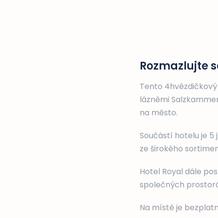
Rozmazlujte s
Tento 4hvězdičkový 
lázněmi Salzkammer
na město.
Součástí hotelu je 5
ze širokého sortimen
Hotel Royal dále po
společných prostorác
Na místě je bezplat