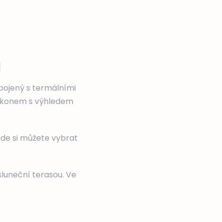
l
pojený s termálními
alkonem s výhledem
 kde si můžete vybrat
luneční terasou. Ve