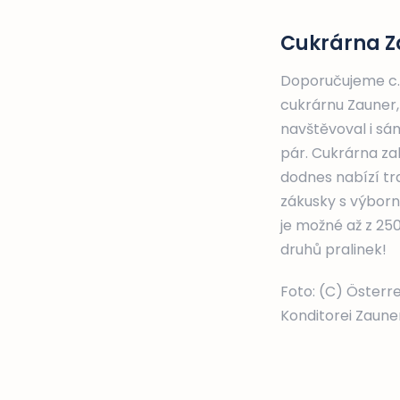
Cukrárna Z
Doporučujeme c.
cukrárnu Zauner,
navštěvoval i sá
pár. Cukrárna za
dodnes nabízí tra
zákusky s výborn
je možné až z 25
druhů pralinek!
Foto: (C) Öster
Konditorei Zaune