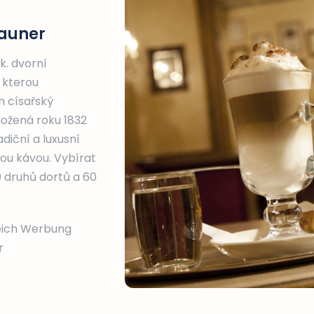
auner
k. dvorní
 kterou
m císařský
ložená roku 1832
diční a luxusní
ou kávou. Vybírat
0 druhů dortů a 60
reich Werbung
r