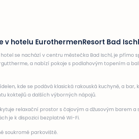
e v hotelu EurothermenResort Bad Isch
hotel se nachází v centru městečka Bad Ischl, je přímo s
guttherme, a nabízí pokoje s podlahovým topením a b
 jídelen, kde se podává klasická rakouská kuchyně, a bar,
tu koktejlů a dalších výborných nápojů.
skytuje relaxační prostor s čajovým a džusovým barem a s
h je k dispozici bezplatné Wi-Fi.
né soukromé parkoviště.