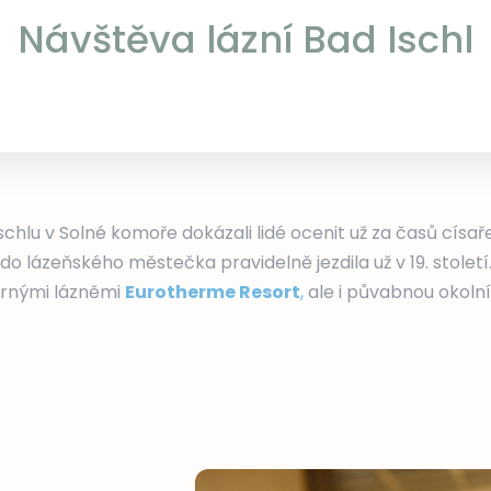
Návštěva lázní Bad Ischl
Ischlu v Solné komoře dokázali lidé ocenit už za časů císař
 lázeňského městečka pravidelně jezdila už v 19. století
árnými lázněmi
Eurotherme Resort
,
ale i půvabnou okolní