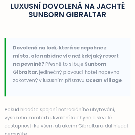
LUXUSNÍ DOVOLENÁ NA JACHTĚ
SUNBORN GIBRALTAR
Dovolená na lodi, která se nepohne z
místa, ale nabídne víc než kdejaký resort
na pevnině?
Přesně to slibuje
Sunborn
Gibraltar
, jedinečný plovoucí hotel napevno
zakotvený v luxusním přístavu
Ocean Village
.
Pokud hledáte spojení netradičního ubytování,
vysokého komfortu, kvalitní kuchyně a skvělé
dostupnosti ke všem atrakcím Gibraltaru, dál hledat
nemusíte.