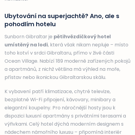
Ubytování na superjachtě? Ano, ale s
pohodlím hotelu
Sunborn Gibraltar je
pětihvězdičkový hotel
umístěný na lodi
, která však nikam nepluje – místo
toho kotví v srdci Gibraltaru, přímo v živé části
Ocean Village. Nabízí 189 moderně zařízených pokojů
a apartmánů, z nichž většina má výhled na moře,
přístav nebo ikonickou Gibraltarskou skálu.
K vybavení patří klimatizace, chytré televize,
bezplatné Wi-Fi připojení, kávovary, minibary a
elegantní koupelny. Pro náročnější hosty jsou k
dispozici luxusní apartmány s privátními terasami a
výřivkami. Celý hotel dýchá moderním designem s
nádechem námořního luxusu – připomíná interiér