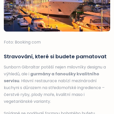
Foto: Booking com
Stravování, které si budete pamatovat
Sunborn Gibraltar potěší nejen milovníky designu a
výhledů, ale i
gurmány a fanoušky kvalitního
servisu
. Hlavní restaurace nabízí mezinárodní
kuchyni s důrazem na středomořské ingredience –
čerstvé ryby, plody moře, kvalitní maso i
vegetariánské varianty.
Snídaně se podávají formou bohatého bufetu,