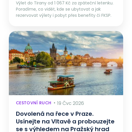
Výlet do Tirany od 1 067 Kč za zpáteční letenku.
Poradíme, co vidět, kde se ubytovat a jak
rezervovat výlety i pobyt přes benefity či FKSP.
CESTOVNÍ RUCH
19 Čvc 2026
Dovolená na řece v Praze.
Usínejte na Vltavě a probouzejte
se s výhledem na Pražský hrad