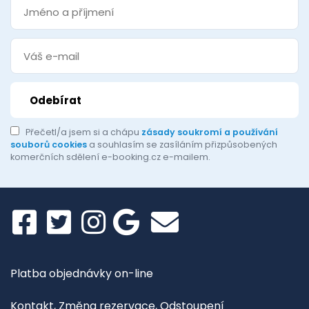
Přečetl/a jsem si a chápu
zásady soukromí a používání
souborů cookies
a souhlasím se zasíláním přizpůsobených
komerčních sdělení e-booking.cz e-mailem.
Platba objednávky on-line
Kontakt, Změna rezervace, Odstoupení