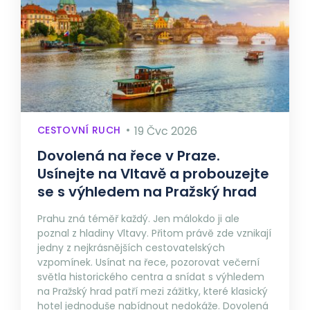
CESTOVNÍ RUCH
19 Čvc 2026
Dovolená na řece v Praze.
Usínejte na Vltavě a probouzejte
se s výhledem na Pražský hrad
Prahu zná téměř každý. Jen málokdo ji ale
poznal z hladiny Vltavy. Přitom právě zde vznikají
jedny z nejkrásnějších cestovatelských
vzpomínek. Usínat na řece, pozorovat večerní
světla historického centra a snídat s výhledem
na Pražský hrad patří mezi zážitky, které klasický
hotel jednoduše nabídnout nedokáže. Dovolená