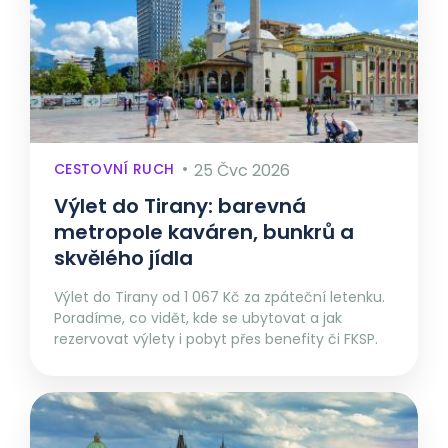
CESTOVNÍ RUCH
25 Čvc 2026
Výlet do Tirany: barevná
metropole kaváren, bunkrů a
skvělého jídla
Výlet do Tirany od 1 067 Kč za zpáteční letenku.
Poradíme, co vidět, kde se ubytovat a jak
rezervovat výlety i pobyt přes benefity či FKSP.