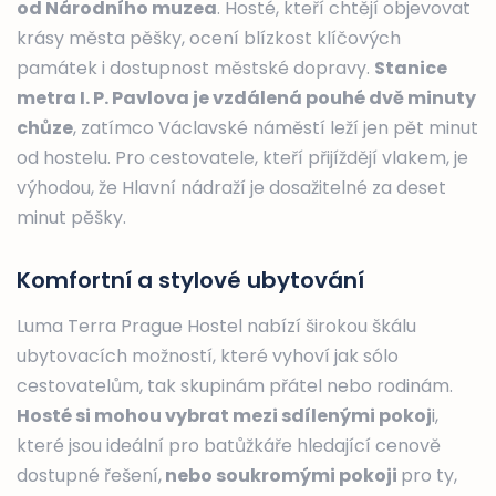
od Národního muzea
. Hosté, kteří chtějí objevovat
krásy města pěšky, ocení blízkost klíčových
památek i dostupnost městské dopravy.
Stanice
metra I. P. Pavlova je vzdálená pouhé dvě minuty
chůze
, zatímco Václavské náměstí leží jen pět minut
od hostelu. Pro cestovatele, kteří přijíždějí vlakem, je
výhodou, že Hlavní nádraží je dosažitelné za deset
minut pěšky.
Komfortní a stylové ubytování
Luma Terra Prague Hostel nabízí širokou škálu
ubytovacích možností, které vyhoví jak sólo
cestovatelům, tak skupinám přátel nebo rodinám.
Hosté si mohou vybrat mezi sdílenými pokoj
i,
které jsou ideální pro batůžkáře hledající cenově
dostupné řešení,
nebo soukromými pokoji
pro ty,