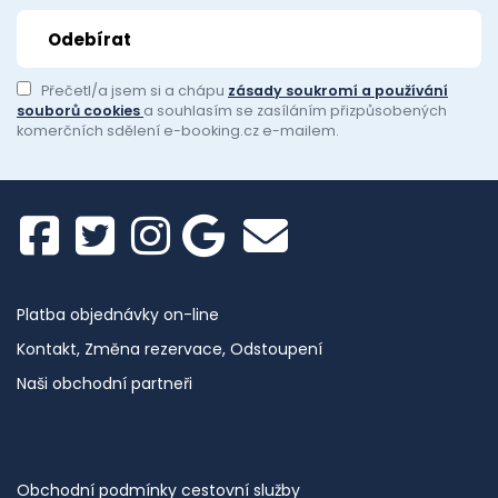
Přečetl/a jsem si a chápu
zásady soukromí a používání
souborů cookies
a souhlasím se zasíláním přizpůsobených
komerčních sdělení e-booking.cz e-mailem.
Platba objednávky on-line
Kontakt, Změna rezervace, Odstoupení
Naši obchodní partneři
Obchodní podmínky cestovní služby