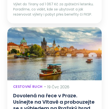
Výlet do Tirany od 1 067 Kč za zpáteční letenku.
Poradíme, co vidět, kde se ubytovat a jak
rezervovat výlety i pobyt přes benefity či FKSP.
CESTOVNÍ RUCH
19 Čvc 2026
Dovolená na řece v Praze.
Usínejte na Vltavě a probouzejte
se s výhledem na Pražský hrad