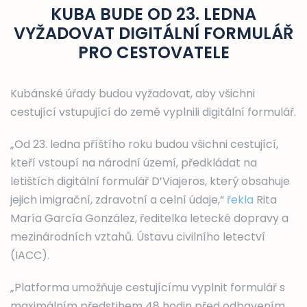
KUBA BUDE OD 23. LEDNA
VYŽADOVAT DIGITÁLNÍ FORMULÁŘ
PRO CESTOVATELE
Kubánské úřady budou vyžadovat, aby všichni
cestující vstupující do země vyplnili digitální formulář.
„Od 23. ledna příštího roku budou všichni cestující,
kteří vstoupí na národní území, předkládat na
letištích digitální formulář D’Viajeros, který obsahuje
jejich imigrační, zdravotní a celní údaje,“
řekla
Rita
María García González, ředitelka letecké dopravy a
mezinárodních vztahů. Ústavu civilního letectví
(IACC).
„Platforma umožňuje cestujícímu vyplnit formulář s
maximálním předstihem 48 hodin před odbavením