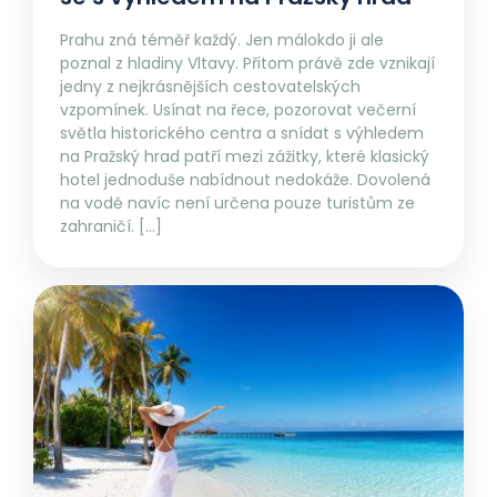
Prahu zná téměř každý. Jen málokdo ji ale
poznal z hladiny Vltavy. Přitom právě zde vznikají
jedny z nejkrásnějších cestovatelských
vzpomínek. Usínat na řece, pozorovat večerní
světla historického centra a snídat s výhledem
na Pražský hrad patří mezi zážitky, které klasický
hotel jednoduše nabídnout nedokáže. Dovolená
na vodě navíc není určena pouze turistům ze
zahraničí. […]