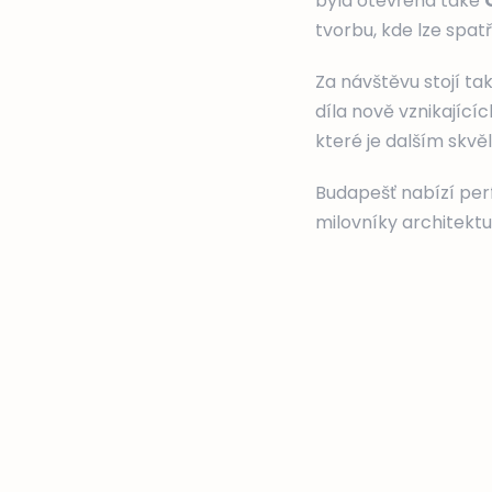
byla otevřena také
tvorbu, kde lze spat
Za návštěvu stojí ta
díla nově vznikající
které je dalším skv
Budapešť nabízí perf
milovníky architektu