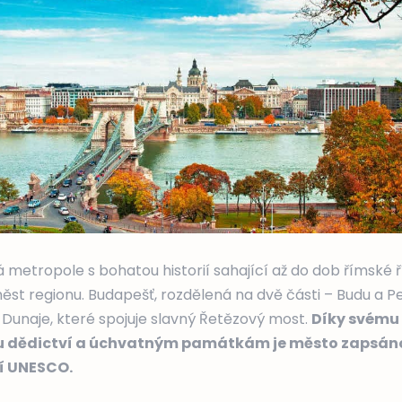
metropole s bohatou historií sahající až do dob římské ř
st regionu. Budapešť, rozdělená na dvě části – Budu a Peš
 Dunaje, které spojuje slavný Řetězový most.
Díky svému
u dědictví a úchvatným památkám je město zapsán
í UNESCO.