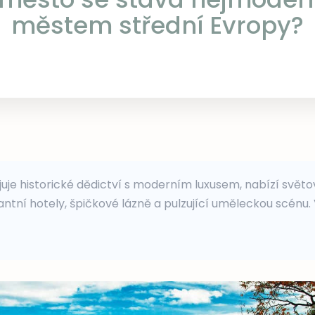
městem střední Evropy?
juje historické dědictví s moderním luxusem, nabízí svět
ntní hotely, špičkové lázně a pulzující uměleckou scénu. 