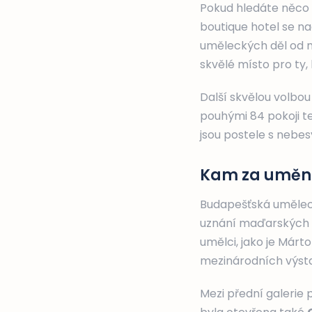
Pokud hledáte něco 
boutique hotel se na
uměleckých děl od m
skvělé místo pro ty, 
Další skvělou volbou
pouhými 84 pokoji t
jsou postele s nebes
Kam za umě
Budapešťská uměleck
uznání maďarských 
umělci, jako je Márto
mezinárodních výsta
Mezi přední galerie 