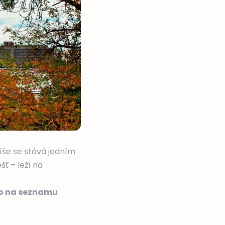
íše se stává jedním
ť – leží na
o na seznamu