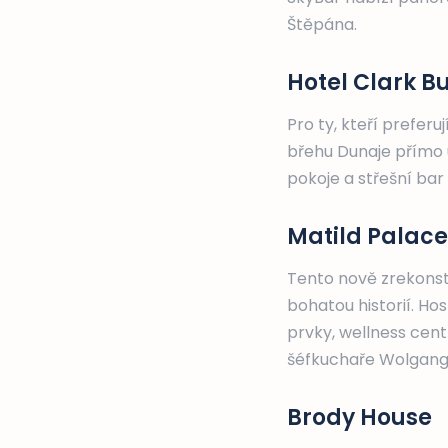
Štěpána.
Hotel Clark B
Pro ty, kteří preferu
břehu Dunaje přímo 
pokoje a střešní ba
Matild Palace,
Tento nově zrekonst
bohatou historií. H
prvky, wellness cen
šéfkuchaře Wolgang
Brody House