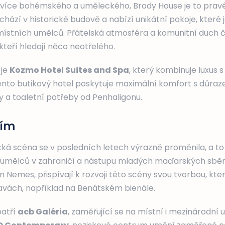
více bohémského a uměleckého, Brody House je to pravé
chází v historické budově a nabízí unikátní pokoje, které 
ístních umělců. Přátelská atmosféra a komunitní duch či
kteří hledají něco neotřelého.
 je
Kozmo Hotel Suites and Spa
, který kombinuje luxus 
ento butikový hotel poskytuje maximální komfort s důraze
y a toaletní potřeby od Penhaligonu.
ním
á scéna se v posledních letech výrazně proměnila, a to
umělců v zahraničí a nástupu mladých maďarských sběr
n Nemes, přispívají k rozvoji této scény svou tvorbou, kte
vách, například na Benátském bienále.
patří
acb Galéria
, zaměřující se na místní i mezinárodní 