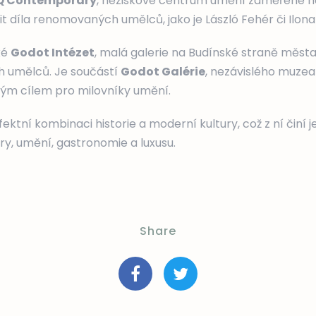
Q Contemporary
, neziskové centrum umění zaměřené n
řit díla renomovaných umělců, jako je László Fehér či Ilona
ké
Godot Intézet
, malá galerie na Budínské straně města
ch umělců. Je součástí
Godot Galérie
, nezávislého muze
ělým cílem pro milovníky umění.
ektní kombinaci historie a moderní kultury, což z ní činí j
ry, umění, gastronomie a luxusu.
Share