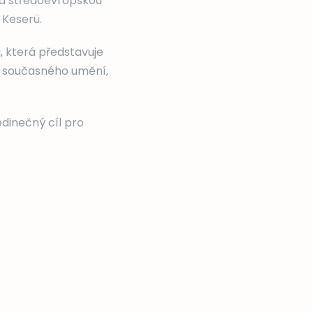
a středoevropskou
 Keserü.
, která představuje
a současného umění,
edinečný cíl pro