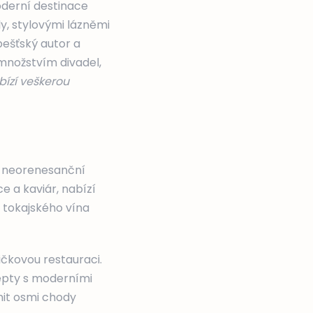
oderní destinace
y, stylovými lázněmi
ešťský autor a
 množstvím divadel,
bízí veškerou
v neorenesanční
e a kaviár, nabízí
 tokajského vína
ičkovou restauraci.
cepty s moderními
nit osmi chody