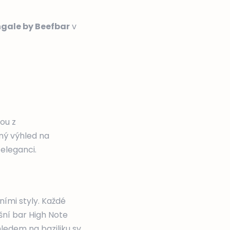
ngale by Beefbar
v
ou z
rný výhled na
 eleganci.
ními styly. Každé
šní bar High Note
ledem na baziliku sv.