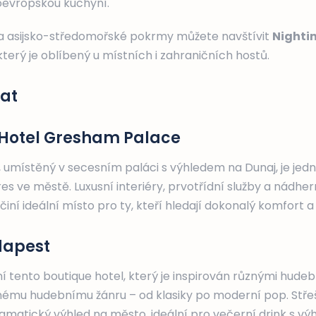
oevropskou kuchyní.
y a asijsko-středomořské pokrmy můžete navštívit
Nighti
terý je oblíbený u místních i zahraničních hostů.
vat
 Hotel Gresham Palace
, umístěný v secesním paláci s výhledem na Dunaj, je jedn
res ve městě. Luxusní interiéry, prvotřídní služby a nádhe
iní ideální místo pro ty, kteří hledají dokonalý komfort a
dapest
í tento boutique hotel, který je inspirován různými hudeb
inému hudebnímu žánru – od klasiky po moderní pop. Stře
matický výhled na město, ideální pro večerní drink s výh