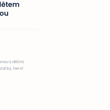
 dětem
kou
enou s dětmi.
ézačky, herní