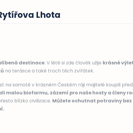
ytířova Lhota
oblíbená destinace
. V létě si zde člověk užije
krásné výle
tů
na terásce a také troch těch zvířátek.
 na samotě v krásném Českém ráji majitelé koupili před 
i malou biofarmu, zázemí pro naše hosty a členy ro
přesto blízko civilizace.
Můžete ochutnat potraviny bez 
í.