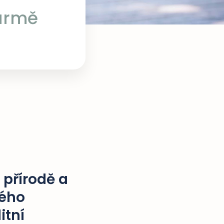
farmě
v přírodě a
vého
itní