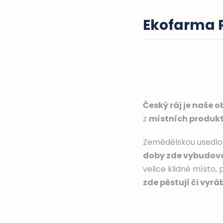
Ekofarma R
Český ráj je naše 
z
místních produk
Zemědělskou usedlost
doby zde vybudoval
velice klidné místo, 
zde pěstují či vyráb