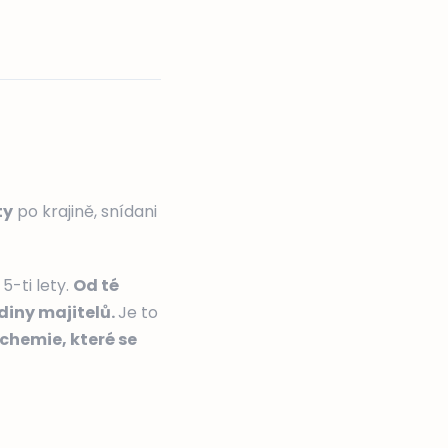
ty
po krajině, snídani
5-ti lety.
Od té
diny majitelů.
Je to
chemie, které se