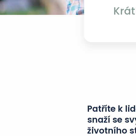
Krát
Patříte k li
snaží se s
životního s