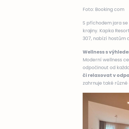
Foto: Booking com
S příchodem jara se 
krajiny. Kapka Resor
307, nabízí hostům 
Wellness s výhled
Moderní wellness cen
odpočinout od každ
či relaxovat v od
zahrnuje také různé d