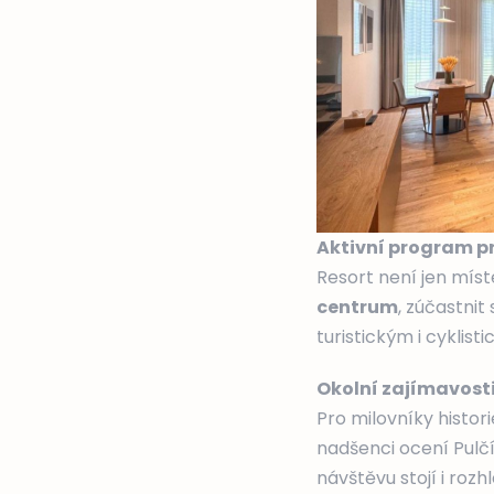
Aktivní program p
Resort není jen míst
centrum
, zúčastnit
turistickým i cykli
Okolní zajímavosti
Pro milovníky histor
nadšenci ocení Pulčí
návštěvu stojí i roz