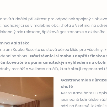
otevírá ideální příležitost pro odpočinek spojený s obje
t, nacházející se v malebné obci Lhota u Vsetína, na adre
dokonalý mix relaxace, špičkové gastronomie a aktivního
em na Valašsko
trum Kapka Resortu se stává oázou klidu pro všechny, kd
odenního shonu.
Návštěvníci si mohou dopřát finskou 
počinkové zóně s panoramatickým výhledem na okolní
ruhy masáží a wellness rituálů, které slibují regeneraci těl
Gastronomie s důraze
chutě
Restaurace hotelu Kapka
jedinečné kulinářské záži
sází na čerstvé, lokální s