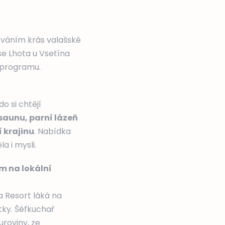
vováním krás valašské
se Lhota u Vsetína
 programu.
o si chtějí
saunu, parní lázeň
 krajinu
. Nabídka
a i mysli.
m na lokální
 Resort láká na
tky. Šéfkuchař
uroviny, ze