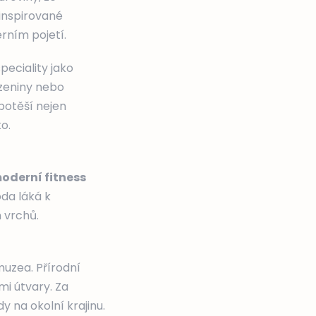
inspirované
rním pojetí.
eciality jako
uzeniny nebo
 potěší nejen
o.
oderní fitness
oda láká k
 vrchů.
muzea. Přírodní
mi útvary. Za
y na okolní krajinu.