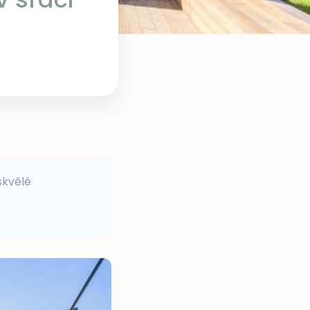
skvělé