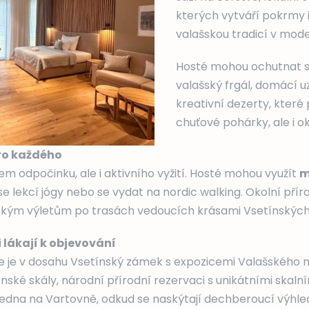
kterých vytváří pokrmy 
valašskou tradicí v mode
Hosté mohou ochutnat sp
valašský frgál, domácí 
kreativní dezerty, které
chuťové pohárky, ale i ok
ro každého
em odpočinku, ale i aktivního vyžití. Hosté mohou využít
m
 se lekcí jógy nebo se vydat na nordic walking. Okolní přír
stickým výletům po trasách vedoucích krásami Vsetínských
 lákají k objevování
ie je v dosahu Vsetínský zámek s expozicemi Valašského 
nské skály, národní přírodní rezervaci s unikátními skalní
hledna na Vartovně, odkud se naskýtají dechberoucí výhled