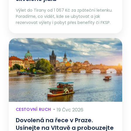
Výlet do Tirany od 1 067 Kč za zpáteční letenku.
Poradíme, co vidět, kde se ubytovat a jak
rezervovat výlety i pobyt přes benefity či FKSP.
CESTOVNÍ RUCH
19 Čvc 2026
Dovolená na řece v Praze.
Usínejte na Vltavě a probouzejte