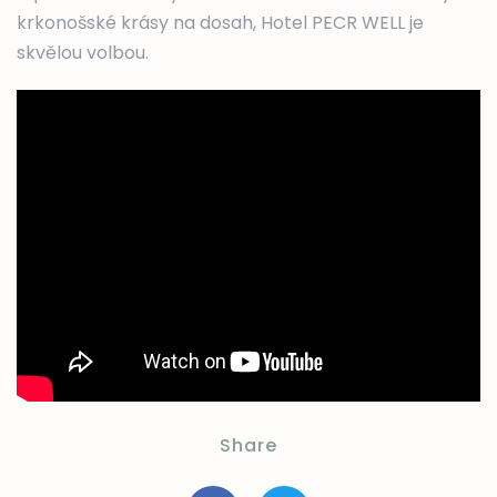
krkonošské krásy na dosah, Hotel PECR WELL je
skvělou volbou.
Share