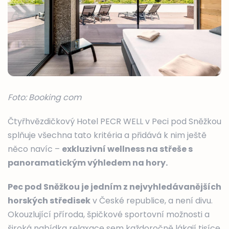
Foto: Booking com
Čtyřhvězdičkový Hotel PECR WELL v Peci pod Sněžkou
splňuje všechna tato kritéria a přidává k nim ještě
něco navíc –
exkluzivní wellness na střeše s
panoramatickým výhledem na hory.
Pec pod Sněžkou je jedním z nejvyhledávanějších
horských středisek
v České republice, a není divu.
Okouzlující příroda, špičkové sportovní možnosti a
široká nabídka relaxace sem každoročně lákají tisíce