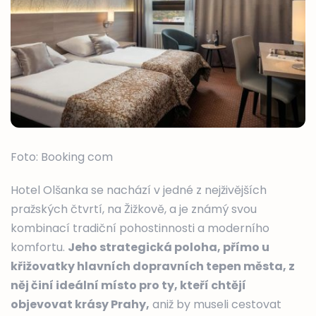
Foto: Booking com
Hotel Olšanka se nachází v jedné z nejživějších
pražských čtvrtí, na Žižkově, a je známý svou
kombinací tradiční pohostinnosti a moderního
komfortu.
Jeho strategická poloha, přímo u
křižovatky hlavních dopravních tepen města, z
něj činí ideální místo pro ty, kteří chtějí
objevovat krásy Prahy,
aniž by museli cestovat