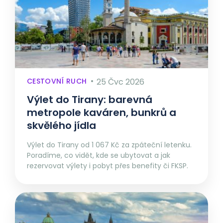
CESTOVNÍ RUCH
25 Čvc 2026
Výlet do Tirany: barevná
metropole kaváren, bunkrů a
skvělého jídla
Výlet do Tirany od 1 067 Kč za zpáteční letenku.
Poradíme, co vidět, kde se ubytovat a jak
rezervovat výlety i pobyt přes benefity či FKSP.