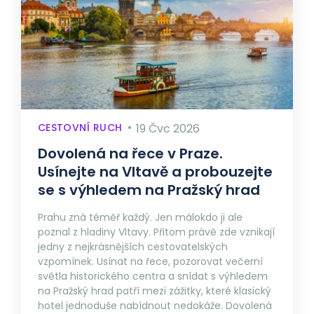
CESTOVNÍ RUCH
19 Čvc 2026
Dovolená na řece v Praze.
Usínejte na Vltavě a probouzejte
se s výhledem na Pražský hrad
Prahu zná téměř každý. Jen málokdo ji ale
poznal z hladiny Vltavy. Přitom právě zde vznikají
jedny z nejkrásnějších cestovatelských
vzpomínek. Usínat na řece, pozorovat večerní
světla historického centra a snídat s výhledem
na Pražský hrad patří mezi zážitky, které klasický
hotel jednoduše nabídnout nedokáže. Dovolená