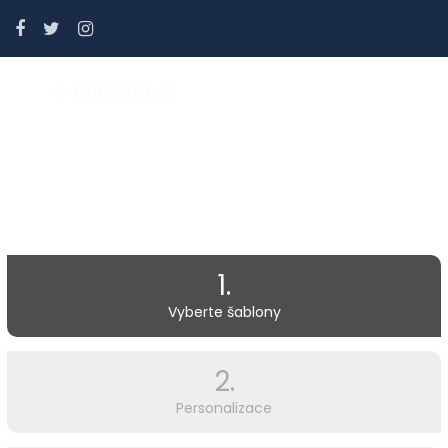
GiftCard Standard Grid View
1.
Vyberte šablony
2.
Personalizace